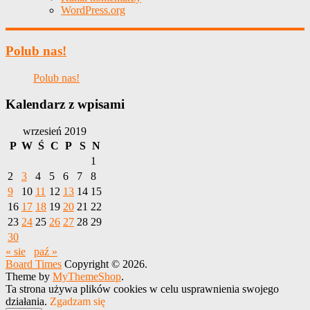
WordPress.org
Polub nas!
Polub nas!
Kalendarz z wpisami
wrzesień 2019
P
W
Ś
C
P
S
N
1
2
3
4
5
6
7
8
9
10
11
12
13
14
15
16
17
18
19
20
21
22
23
24
25
26
27
28
29
30
« sie
paź »
Board Times
Copyright © 2026.
Theme by
MyThemeShop
.
Ta strona używa plików cookies w celu usprawnienia swojego
działania.
Zgadzam się