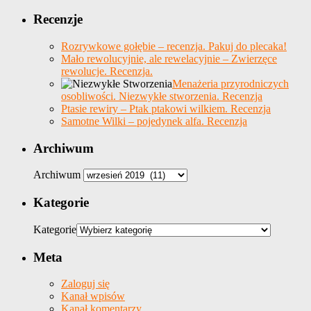
Recenzje
Rozrywkowe gołębie – recenzja. Pakuj do plecaka!
Mało rewolucyjnie, ale rewelacyjnie – Zwierzęce
rewolucje. Recenzja.
Menażeria przyrodniczych
osobliwości. Niezwykłe stworzenia. Recenzja
Ptasie rewiry – Ptak ptakowi wilkiem. Recenzja
Samotne Wilki – pojedynek alfa. Recenzja
Archiwum
Archiwum
Kategorie
Kategorie
Meta
Zaloguj się
Kanał wpisów
Kanał komentarzy