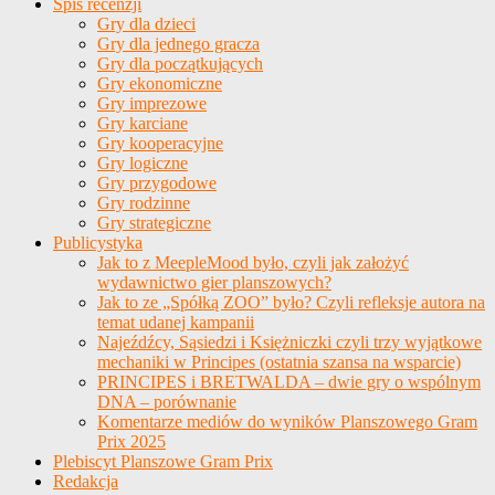
Spis recenzji
Gry dla dzieci
Gry dla jednego gracza
Gry dla początkujących
Gry ekonomiczne
Gry imprezowe
Gry karciane
Gry kooperacyjne
Gry logiczne
Gry przygodowe
Gry rodzinne
Gry strategiczne
Publicystyka
Jak to z MeepleMood było, czyli jak założyć
wydawnictwo gier planszowych?
Jak to ze „Spółką ZOO” było? Czyli refleksje autora na
temat udanej kampanii
Najeźdźcy, Sąsiedzi i Księżniczki czyli trzy wyjątkowe
mechaniki w Principes (ostatnia szansa na wsparcie)
PRINCIPES i BRETWALDA – dwie gry o wspólnym
DNA – porównanie
Komentarze mediów do wyników Planszowego Gram
Prix 2025
Plebiscyt Planszowe Gram Prix
Redakcja