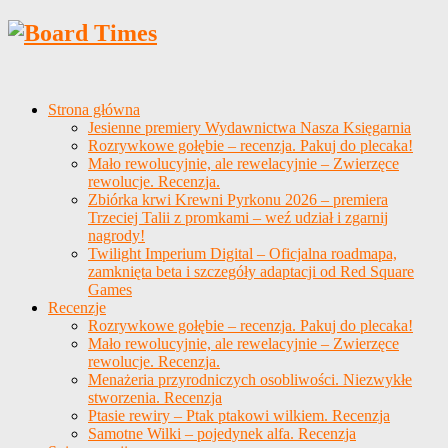
Strona główna
Jesienne premiery Wydawnictwa Nasza Księgarnia
Rozrywkowe gołębie – recenzja. Pakuj do plecaka!
Mało rewolucyjnie, ale rewelacyjnie – Zwierzęce
rewolucje. Recenzja.
Zbiórka krwi Krewni Pyrkonu 2026 – premiera
Trzeciej Talii z promkami – weź udział i zgarnij
nagrody!
Twilight Imperium Digital – Oficjalna roadmapa,
zamknięta beta i szczegóły adaptacji od Red Square
Games
Recenzje
Rozrywkowe gołębie – recenzja. Pakuj do plecaka!
Mało rewolucyjnie, ale rewelacyjnie – Zwierzęce
rewolucje. Recenzja.
Menażeria przyrodniczych osobliwości. Niezwykłe
stworzenia. Recenzja
Ptasie rewiry – Ptak ptakowi wilkiem. Recenzja
Samotne Wilki – pojedynek alfa. Recenzja