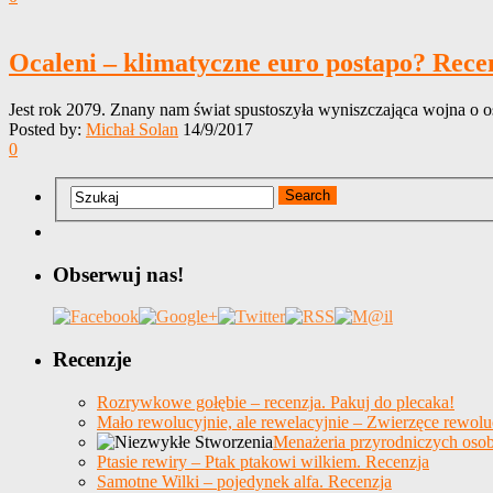
Ocaleni – klimatyczne euro postapo? Rece
Jest rok 2079. Znany nam świat spustoszyła wyniszczająca wojna o o
Posted by:
Michał Solan
14/9/2017
0
Obserwuj nas!
Recenzje
Rozrywkowe gołębie – recenzja. Pakuj do plecaka!
Mało rewolucyjnie, ale rewelacyjnie – Zwierzęce rewolu
Menażeria przyrodniczych osob
Ptasie rewiry – Ptak ptakowi wilkiem. Recenzja
Samotne Wilki – pojedynek alfa. Recenzja