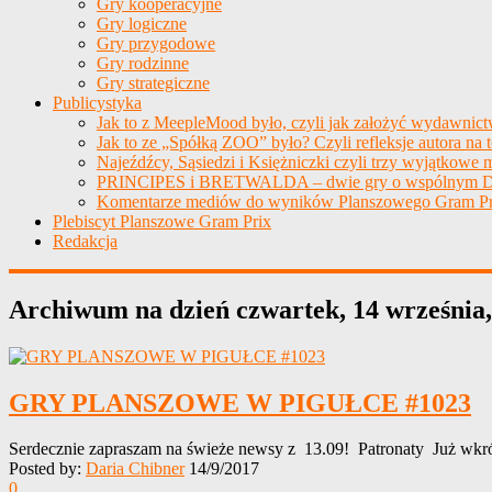
Gry kooperacyjne
Gry logiczne
Gry przygodowe
Gry rodzinne
Gry strategiczne
Publicystyka
Jak to z MeepleMood było, czyli jak założyć wydawnic
Jak to ze „Spółką ZOO” było? Czyli refleksje autora na 
Najeźdźcy, Sąsiedzi i Księżniczki czyli trzy wyjątkowe m
PRINCIPES i BRETWALDA – dwie gry o wspólnym D
Komentarze mediów do wyników Planszowego Gram Pr
Plebiscyt Planszowe Gram Prix
Redakcja
Archiwum na dzień
czwartek, 14 września
GRY PLANSZOWE W PIGUŁCE #1023
Serdecznie zapraszam na świeże newsy z 13.09! Patronaty Już wkr
Posted by:
Daria Chibner
14/9/2017
0