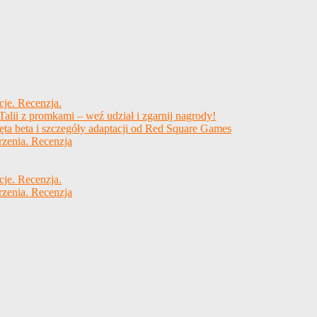
cje. Recenzja.
alii z promkami – weź udział i zgarnij nagrody!
ęta beta i szczegóły adaptacji od Red Square Games
rzenia. Recenzja
cje. Recenzja.
rzenia. Recenzja