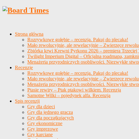
Strona główna
Rozrywkowe gołębie – recenzja. Pakuj do plecaka!
Mało rewolucyjnie, ale rewelacyjnie – Zwierzęce rewolu
Zbiórka krwi Krewni Pyrkonu 2026 – premiera Trzeciej T
Twilight Imperium Digital – Oficjalna roadmapa, zamkni
Menażeria przyrodniczych osobliwości. Niezwykłe stwo
Recenzje
Rozrywkowe gołębie – recenzja. Pakuj do plecaka!
Mało rewolucyjnie, ale rewelacyjnie – Zwierzęce rewolu
Menażeria przyrodniczych osobliwości. Niezwykłe stwo
Ptasie rewiry – Ptak ptakowi wilkiem. Recenzja
Samotne Wilki – pojedynek alfa. Recenzja
Spis recenzji
Gry dla dzieci
Gry dla jednego gracza
Gry dla początkujących
Gry ekonomiczne
Gry imprezowe
Gry karciane