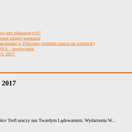
two gier planszowych?
temat udanej kampanii
echaniki w Principes (ostatnia szansa na wsparcie)
NA – porównanie
ix 2025
, 2017
ótce Trefl uraczy nas Twardym Lądowaniem. Wydarzenia W...