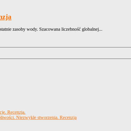
nzja
statnie zasoby wody. Szacowana liczebność globalnej...
cje. Recenzja.
liwości. Niezwykłe stworzenia. Recenzja