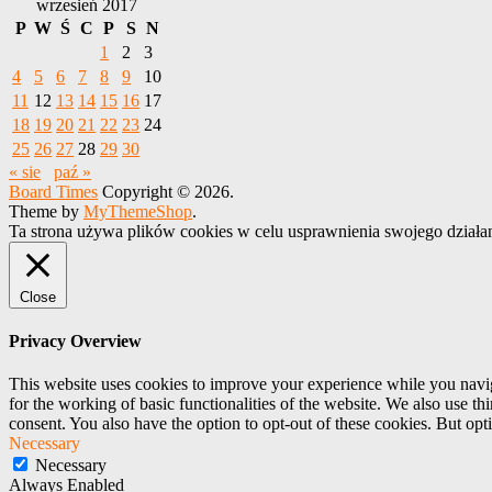
wrzesień 2017
P
W
Ś
C
P
S
N
1
2
3
4
5
6
7
8
9
10
11
12
13
14
15
16
17
18
19
20
21
22
23
24
25
26
27
28
29
30
« sie
paź »
Board Times
Copyright © 2026.
Theme by
MyThemeShop
.
Ta strona używa plików cookies w celu usprawnienia swojego działa
Close
Privacy Overview
This website uses cookies to improve your experience while you naviga
for the working of basic functionalities of the website. We also use t
consent. You also have the option to opt-out of these cookies. But op
Necessary
Necessary
Always Enabled