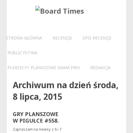
STRONA GŁÓWNA
RECENZJE
SPIS RECENZJI
PUBLICYSTYKA
PLEBISCYT PLANSZOWE GRAM PRIX
REDAKCJA
Archiwum na dzień
środa,
8 lipca, 2015
GRY PLANSZOWE
W PIGUŁCE #558.
Zapraszam na newsy z 6 i 7