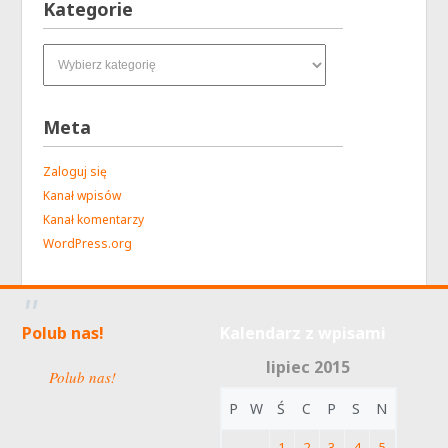
Kategorie
Kategorie
Meta
Zaloguj się
Kanał wpisów
Kanał komentarzy
WordPress.org
Polub nas!
Kalendarz z wpisami
lipiec 2015
Polub nas!
P
W
Ś
C
P
S
N
1
2
3
4
5