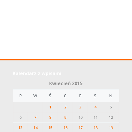
Kalendarz z wpisami
kwiecień 2015
P
W
Ś
C
P
S
N
1
2
3
4
5
6
7
8
9
10
11
12
13
14
15
16
17
18
19