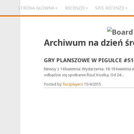
»
»
»
STRONA GŁÓWNA
RECENZJE
SPIS RECENZJI
Archiwum na dzień
śr
GRY PLANSZOWE W PIGUŁCE #51
Newsy z 14 kwietnia: Wydarzenia: 18-19 kwietnia
odbędzie się spotkanie Rzuć Kostką. Od 24...
Posted by:
for2players
15/4/2015