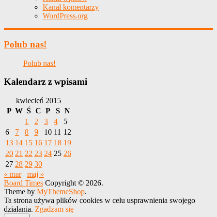
Kanał komentarzy
WordPress.org
Polub nas!
Polub nas!
Kalendarz z wpisami
kwiecień 2015
P
W
Ś
C
P
S
N
1
2
3
4
5
6
7
8
9
10
11
12
13
14
15
16
17
18
19
20
21
22
23
24
25
26
27
28
29
30
« mar
maj »
Board Times
Copyright © 2026.
Theme by
MyThemeShop
.
Ta strona używa plików cookies w celu usprawnienia swojego
działania.
Zgadzam się