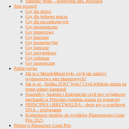
Samotne Wilki – pojedynek alfa. Recenzja
Spis recenzji
Gry dla dzieci
Gry dla jednego gracza
Gry dla początkujących
Gry ekonomiczne
Gry imprezowe
Gry karciane
Gry kooperacyjne
Gry logiczne
Gry przygodowe
Gry rodzinne
Gry strategiczne
Publicystyka
Jak to z MeepleMood było, czyli jak założyć
wydawnictwo gier planszowych?
Jak to ze „Spółką ZOO” było? Czyli refleksje autora na
temat udanej kampanii
Najeźdźcy, Sąsiedzi i Księżniczki czyli trzy wyjątkowe
mechaniki w Principes (ostatnia szansa na wsparcie)
PRINCIPES i BRETWALDA – dwie gry o wspólnym
DNA – porównanie
Komentarze mediów do wyników Planszowego Gram
Prix 2025
Plebiscyt Planszowe Gram Prix