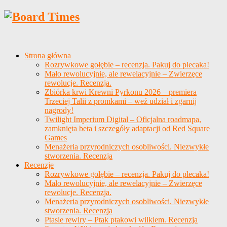
Strona główna
Rozrywkowe gołębie – recenzja. Pakuj do plecaka!
Mało rewolucyjnie, ale rewelacyjnie – Zwierzęce
rewolucje. Recenzja.
Zbiórka krwi Krewni Pyrkonu 2026 – premiera
Trzeciej Talii z promkami – weź udział i zgarnij
nagrody!
Twilight Imperium Digital – Oficjalna roadmapa,
zamknięta beta i szczegóły adaptacji od Red Square
Games
Menażeria przyrodniczych osobliwości. Niezwykłe
stworzenia. Recenzja
Recenzje
Rozrywkowe gołębie – recenzja. Pakuj do plecaka!
Mało rewolucyjnie, ale rewelacyjnie – Zwierzęce
rewolucje. Recenzja.
Menażeria przyrodniczych osobliwości. Niezwykłe
stworzenia. Recenzja
Ptasie rewiry – Ptak ptakowi wilkiem. Recenzja