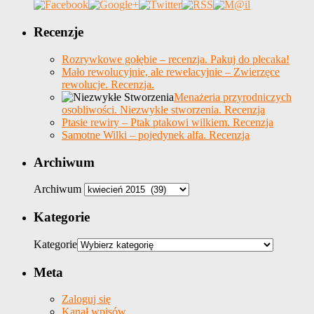
Recenzje
Rozrywkowe gołębie – recenzja. Pakuj do plecaka!
Mało rewolucyjnie, ale rewelacyjnie – Zwierzęce
rewolucje. Recenzja.
Menażeria przyrodniczych
osobliwości. Niezwykłe stworzenia. Recenzja
Ptasie rewiry – Ptak ptakowi wilkiem. Recenzja
Samotne Wilki – pojedynek alfa. Recenzja
Archiwum
Archiwum
Kategorie
Kategorie
Meta
Zaloguj się
Kanał wpisów