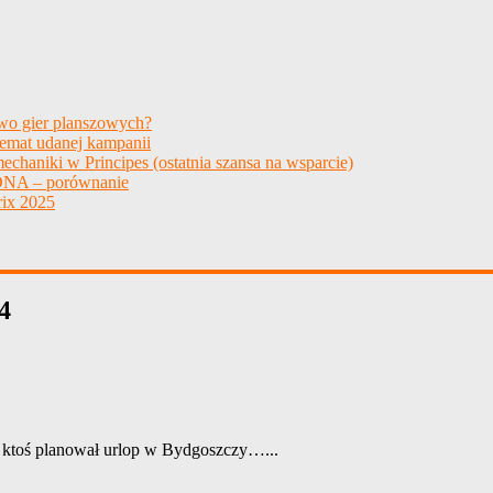
two gier planszowych?
temat udanej kampanii
echaniki w Principes (ostatnia szansa na wsparcie)
NA – porównanie
ix 2025
4
y ktoś planował urlop w Bydgoszczy…...