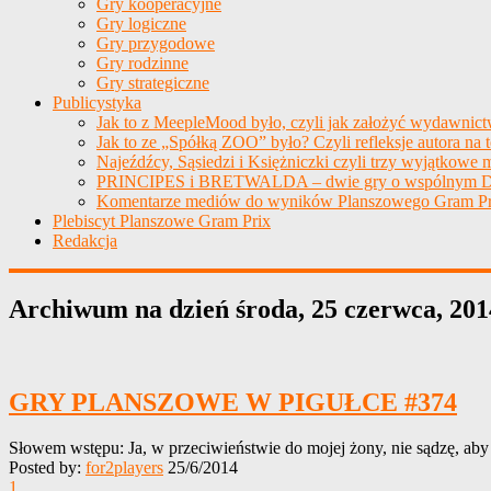
Gry kooperacyjne
Gry logiczne
Gry przygodowe
Gry rodzinne
Gry strategiczne
Publicystyka
Jak to z MeepleMood było, czyli jak założyć wydawnic
Jak to ze „Spółką ZOO” było? Czyli refleksje autora na 
Najeźdźcy, Sąsiedzi i Księżniczki czyli trzy wyjątkowe m
PRINCIPES i BRETWALDA – dwie gry o wspólnym D
Komentarze mediów do wyników Planszowego Gram Pr
Plebiscyt Planszowe Gram Prix
Redakcja
Archiwum na dzień
środa, 25 czerwca, 201
GRY PLANSZOWE W PIGUŁCE #374
Słowem wstępu: Ja, w przeciwieństwie do mojej żony, nie sądzę, ab
Posted by:
for2players
25/6/2014
1