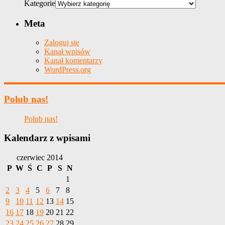
Kategorie
Meta
Zaloguj się
Kanał wpisów
Kanał komentarzy
WordPress.org
Polub nas!
Polub nas!
Kalendarz z wpisami
czerwiec 2014
P
W
Ś
C
P
S
N
1
2
3
4
5
6
7
8
9
10
11
12
13
14
15
16
17
18
19
20
21
22
23
24
25
26
27
28
29