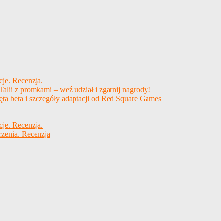
cje. Recenzja.
alii z promkami – weź udział i zgarnij nagrody!
ęta beta i szczegóły adaptacji od Red Square Games
cje. Recenzja.
rzenia. Recenzja