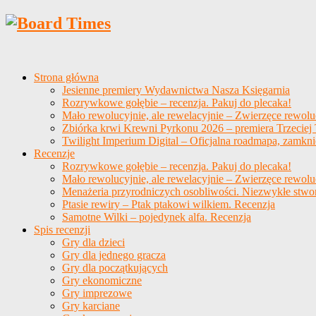
Strona główna
Jesienne premiery Wydawnictwa Nasza Księgarnia
Rozrywkowe gołębie – recenzja. Pakuj do plecaka!
Mało rewolucyjnie, ale rewelacyjnie – Zwierzęce rewolu
Zbiórka krwi Krewni Pyrkonu 2026 – premiera Trzeciej T
Twilight Imperium Digital – Oficjalna roadmapa, zamkni
Recenzje
Rozrywkowe gołębie – recenzja. Pakuj do plecaka!
Mało rewolucyjnie, ale rewelacyjnie – Zwierzęce rewolu
Menażeria przyrodniczych osobliwości. Niezwykłe stwo
Ptasie rewiry – Ptak ptakowi wilkiem. Recenzja
Samotne Wilki – pojedynek alfa. Recenzja
Spis recenzji
Gry dla dzieci
Gry dla jednego gracza
Gry dla początkujących
Gry ekonomiczne
Gry imprezowe
Gry karciane