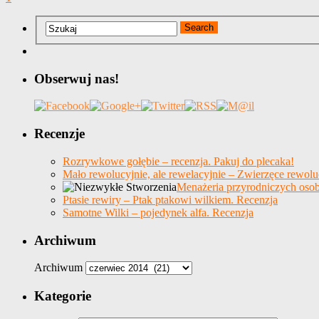
Obserwuj nas!
Recenzje
Rozrywkowe gołębie – recenzja. Pakuj do plecaka!
Mało rewolucyjnie, ale rewelacyjnie – Zwierzęce rewolu
Menażeria przyrodniczych osob
Ptasie rewiry – Ptak ptakowi wilkiem. Recenzja
Samotne Wilki – pojedynek alfa. Recenzja
Archiwum
Archiwum
Kategorie