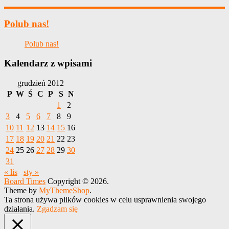
Polub nas!
Polub nas!
Kalendarz z wpisami
grudzień 2012
P
W
Ś
C
P
S
N
1
2
3
4
5
6
7
8
9
10
11
12
13
14
15
16
17
18
19
20
21
22
23
24
25
26
27
28
29
30
31
« lis
sty »
Board Times
Copyright © 2026.
Theme by
MyThemeShop
.
Ta strona używa plików cookies w celu usprawnienia swojego
działania.
Zgadzam się