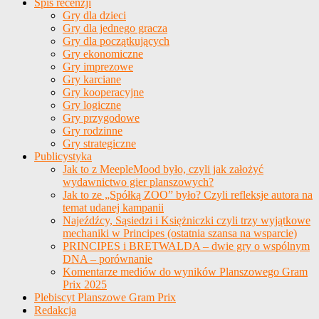
Spis recenzji
Gry dla dzieci
Gry dla jednego gracza
Gry dla początkujących
Gry ekonomiczne
Gry imprezowe
Gry karciane
Gry kooperacyjne
Gry logiczne
Gry przygodowe
Gry rodzinne
Gry strategiczne
Publicystyka
Jak to z MeepleMood było, czyli jak założyć
wydawnictwo gier planszowych?
Jak to ze „Spółką ZOO” było? Czyli refleksje autora na
temat udanej kampanii
Najeźdźcy, Sąsiedzi i Księżniczki czyli trzy wyjątkowe
mechaniki w Principes (ostatnia szansa na wsparcie)
PRINCIPES i BRETWALDA – dwie gry o wspólnym
DNA – porównanie
Komentarze mediów do wyników Planszowego Gram
Prix 2025
Plebiscyt Planszowe Gram Prix
Redakcja