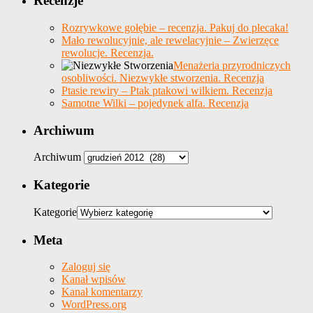
Recenzje
Rozrywkowe gołębie – recenzja. Pakuj do plecaka!
Mało rewolucyjnie, ale rewelacyjnie – Zwierzęce
rewolucje. Recenzja.
Menażeria przyrodniczych
osobliwości. Niezwykłe stworzenia. Recenzja
Ptasie rewiry – Ptak ptakowi wilkiem. Recenzja
Samotne Wilki – pojedynek alfa. Recenzja
Archiwum
Archiwum
Kategorie
Kategorie
Meta
Zaloguj się
Kanał wpisów
Kanał komentarzy
WordPress.org