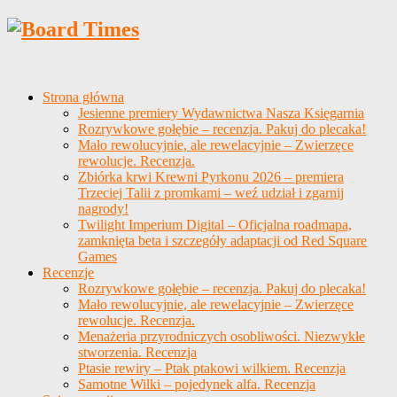
Strona główna
Jesienne premiery Wydawnictwa Nasza Księgarnia
Rozrywkowe gołębie – recenzja. Pakuj do plecaka!
Mało rewolucyjnie, ale rewelacyjnie – Zwierzęce
rewolucje. Recenzja.
Zbiórka krwi Krewni Pyrkonu 2026 – premiera
Trzeciej Talii z promkami – weź udział i zgarnij
nagrody!
Twilight Imperium Digital – Oficjalna roadmapa,
zamknięta beta i szczegóły adaptacji od Red Square
Games
Recenzje
Rozrywkowe gołębie – recenzja. Pakuj do plecaka!
Mało rewolucyjnie, ale rewelacyjnie – Zwierzęce
rewolucje. Recenzja.
Menażeria przyrodniczych osobliwości. Niezwykłe
stworzenia. Recenzja
Ptasie rewiry – Ptak ptakowi wilkiem. Recenzja
Samotne Wilki – pojedynek alfa. Recenzja