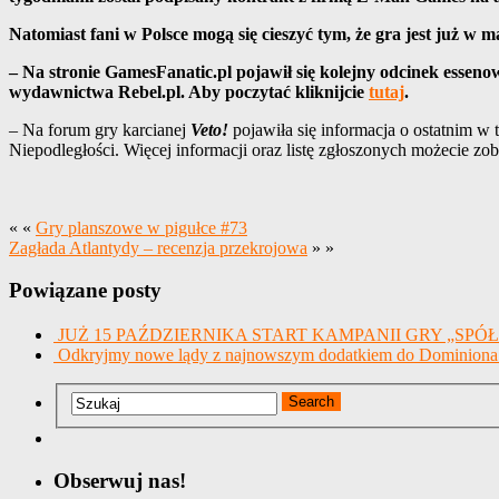
Natomiast fani w Polsce mogą się cieszyć tym, że gra jest już w
– Na stronie
GamesFanatic.pl
pojawił się kolejny odcinek esseno
wydawnictwa
Rebel.pl
. Aby poczytać kliknijcie
tutaj
.
–
Na forum gry karcianej
Veto!
pojawiła się informacja o ostatnim w
Niepodległości. Więcej informacji oraz listę zgłoszonych możecie z
« «
Gry planszowe w pigułce #73
Zagłada Atlantydy – recenzja przekrojowa
» »
Powiązane posty
JUŻ 15 PAŹDZIERNIKA START KAMPANII GRY „SPÓŁKA
Odkryjmy nowe lądy z najnowszym dodatkiem do Dominiona
Obserwuj nas!