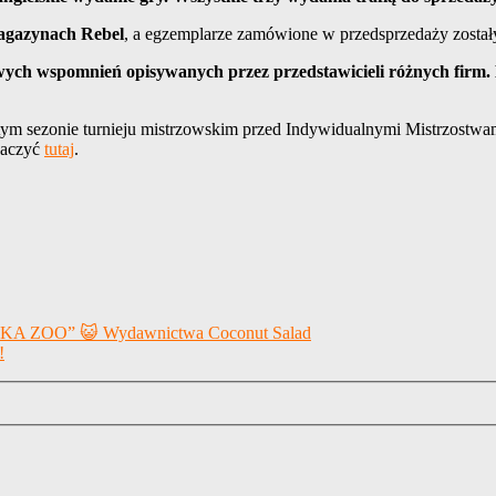
 magazynach
Rebel
, a egzemplarze zamówione w przedsprzedaży zostały
wych wspomnień opisywanych przez przedstawicieli różnych firm. 
 tym sezonie turnieju mistrzowskim przed Indywidualnymi Mistrzostwam
obaczyć
tutaj
.
 ZOO” 😺 Wydawnictwa Coconut Salad
!