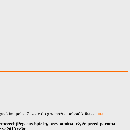
 greckimi polis. Zasady do gry można pobrać klikając
tutaj
.
iemczech(
Pegasus Spiele
), przypomina też, że przed paroma
y w 2013 roku.