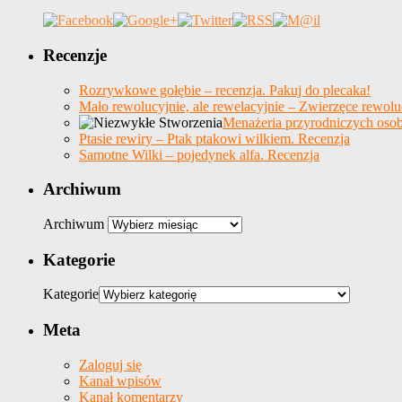
Recenzje
Rozrywkowe gołębie – recenzja. Pakuj do plecaka!
Mało rewolucyjnie, ale rewelacyjnie – Zwierzęce rewolu
Menażeria przyrodniczych osob
Ptasie rewiry – Ptak ptakowi wilkiem. Recenzja
Samotne Wilki – pojedynek alfa. Recenzja
Archiwum
Archiwum
Kategorie
Kategorie
Meta
Zaloguj się
Kanał wpisów
Kanał komentarzy