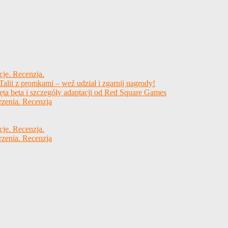
cje. Recenzja.
alii z promkami – weź udział i zgarnij nagrody!
ęta beta i szczegóły adaptacji od Red Square Games
rzenia. Recenzja
cje. Recenzja.
rzenia. Recenzja