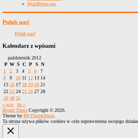
WordPress.org
Polub nas!
Polub nas!
Kalendarz z wpisami
październik 2012
P
W
Ś
C
P
S
N
1
2
3
4
5
6
7
8
9
10
11
12
13
14
15
16
17
18
19
20
21
22
23
24
25
26
27
28
29
30
31
« wrz
lis »
Board Times
Copyright © 2026.
Theme by
MyThemeShop
.
Ta strona używa plików cookies w celu usprawnienia swojego działa