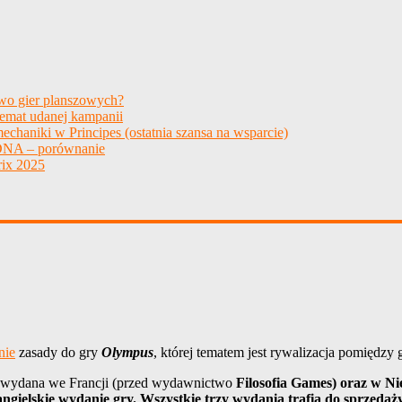
two gier planszowych?
temat udanej kampanii
echaniki w Principes (ostatnia szansa na wsparcie)
NA – porównanie
ix 2025
nie
zasady do gry
Olympus
, której tematem jest rywalizacja pomiędzy
 wydana we Francji (przed wydawnictwo
Filosofia Games) oraz w N
gielskie wydanie gry
. Wszystkie trzy wydania trafią do sprzedaż