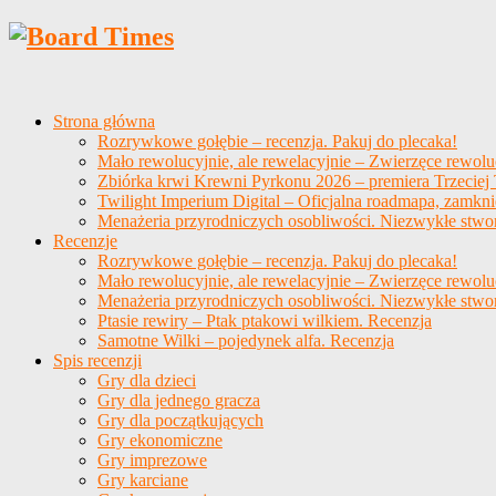
Strona główna
Rozrywkowe gołębie – recenzja. Pakuj do plecaka!
Mało rewolucyjnie, ale rewelacyjnie – Zwierzęce rewolu
Zbiórka krwi Krewni Pyrkonu 2026 – premiera Trzeciej T
Twilight Imperium Digital – Oficjalna roadmapa, zamkni
Menażeria przyrodniczych osobliwości. Niezwykłe stwo
Recenzje
Rozrywkowe gołębie – recenzja. Pakuj do plecaka!
Mało rewolucyjnie, ale rewelacyjnie – Zwierzęce rewolu
Menażeria przyrodniczych osobliwości. Niezwykłe stwo
Ptasie rewiry – Ptak ptakowi wilkiem. Recenzja
Samotne Wilki – pojedynek alfa. Recenzja
Spis recenzji
Gry dla dzieci
Gry dla jednego gracza
Gry dla początkujących
Gry ekonomiczne
Gry imprezowe
Gry karciane