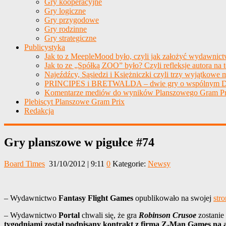
Gry kooperacyjne
Gry logiczne
Gry przygodowe
Gry rodzinne
Gry strategiczne
Publicystyka
Jak to z MeepleMood było, czyli jak założyć wydawnic
Jak to ze „Spółką ZOO” było? Czyli refleksje autora na 
Najeźdźcy, Sąsiedzi i Księżniczki czyli trzy wyjątkowe m
PRINCIPES i BRETWALDA – dwie gry o wspólnym D
Komentarze mediów do wyników Planszowego Gram Pr
Plebiscyt Planszowe Gram Prix
Redakcja
Gry planszowe w pigułce #74
Board Times
31/10/2012 | 9:11
0
Kategorie:
Newsy
– Wydawnictwo
Fantasy Flight Games
opublikowało na swojej
stro
– Wydawnictwo
Portal
chwali się, że gra
Robinson Crusoe
zostanie
tygodniami został podpisany kontrakt z firmą
Z-Man Games na an