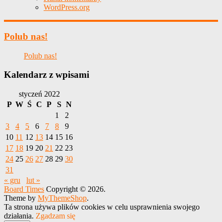
WordPress.org
Polub nas!
Polub nas!
Kalendarz z wpisami
styczeń 2022
P
W
Ś
C
P
S
N
1
2
3
4
5
6
7
8
9
10
11
12
13
14
15
16
17
18
19
20
21
22
23
24
25
26
27
28
29
30
31
« gru
lut »
Board Times
Copyright © 2026.
Theme by
MyThemeShop
.
Ta strona używa plików cookies w celu usprawnienia swojego
działania.
Zgadzam się