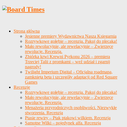
Strona główna
Jesienne premiery Wydawnictwa Nasza Księgarnia
Rozrywkowe gołębie – recenzja. Pakuj do plecaka!
Mało rewolucyjnie, ale rewelacyjnie – Zwierzęce
rewolucje. Recenzja.
Zbiórka krwi Krewni Pyrkonu 2026 – premiera
Trzeciej Talii z promkami – weź udział i zgarnij
nagrody!
Twilight Imperium Digital – Oficjalna roadmapa,
zamknięta beta i szczegóły adaptacji od Red Square
Games
Recenzje
Rozrywkowe gołębie – recenzja. Pakuj do plecaka!
Mało rewolucyjnie, ale rewelacyjnie – Zwierzęce
rewolucje. Recenzja.
Menażeria przyrodniczych osobliwości. Niezwykłe
stworzenia. Recenzja
Ptasie rewiry – Ptak ptakowi wilkiem. Recenzja
Samotne Wilki – pojedynek alfa. Recenzja