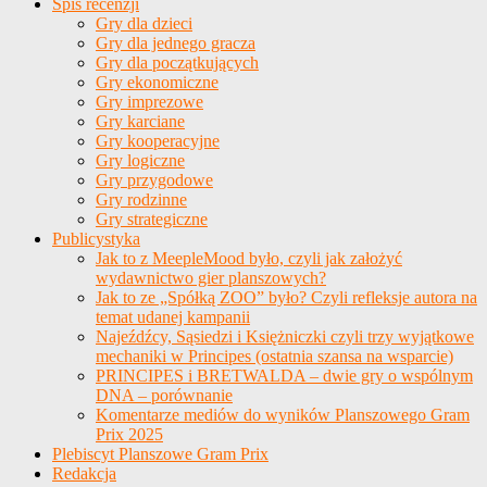
Spis recenzji
Gry dla dzieci
Gry dla jednego gracza
Gry dla początkujących
Gry ekonomiczne
Gry imprezowe
Gry karciane
Gry kooperacyjne
Gry logiczne
Gry przygodowe
Gry rodzinne
Gry strategiczne
Publicystyka
Jak to z MeepleMood było, czyli jak założyć
wydawnictwo gier planszowych?
Jak to ze „Spółką ZOO” było? Czyli refleksje autora na
temat udanej kampanii
Najeźdźcy, Sąsiedzi i Księżniczki czyli trzy wyjątkowe
mechaniki w Principes (ostatnia szansa na wsparcie)
PRINCIPES i BRETWALDA – dwie gry o wspólnym
DNA – porównanie
Komentarze mediów do wyników Planszowego Gram
Prix 2025
Plebiscyt Planszowe Gram Prix
Redakcja