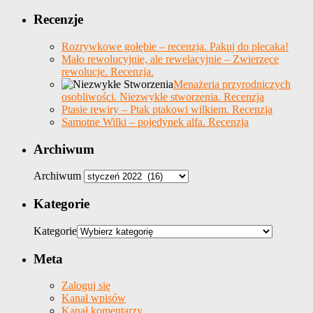
Recenzje
Rozrywkowe gołębie – recenzja. Pakuj do plecaka!
Mało rewolucyjnie, ale rewelacyjnie – Zwierzęce
rewolucje. Recenzja.
Menażeria przyrodniczych
osobliwości. Niezwykłe stworzenia. Recenzja
Ptasie rewiry – Ptak ptakowi wilkiem. Recenzja
Samotne Wilki – pojedynek alfa. Recenzja
Archiwum
Archiwum
Kategorie
Kategorie
Meta
Zaloguj się
Kanał wpisów
Kanał komentarzy