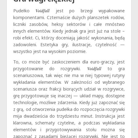
Pudełko
Voidfall
jest po brzegi wypakowane
komponentami. Czternaście dużych planszetek rodów,
liczniki zasobów, heksy sektorów i całe mnóstwo
innych elementów. Kiedy jednak gra jest już na stole –
robi efekt. Ci, którzy doceniają jakość wykonania, będą
zadowoleni. Estetyka gry, ilustracje, czytelność —
wszystko jest na wysokim poziomie.
To, co może być zaskoczeniem dla euro-graczy, jest
przygotowanie do rozgrywki.
Voidfall
to gra
scenariuszowa, tak więc nie ma w niej typowej rutyny
wykładania elementów. W zależności od wybranego
scenariusza oraz frakcji biorących udział w rozgrywce,
grę przygotowuje się inaczej — układ mapy, dostępne
technologie, możliwe zdarzenia. Kiedy już zapoznać się
z grą, od otworzenia pudełka do rozpoczęcia rozgrywki
mija dwadzieścia do trzydziestu minut. Instrukcja jest
klarowna, schematy czytelne, a podczas wykładania
elementów i przygotowywania stołu można się
zapoznać z zasadami bieżącej rozgrywki. Nie jest to