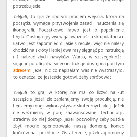
potrzebujecie.
Voidfall
, to gra ze sporym progiem wejścia, która na
początku wymaga przyswojenia zasad i nauczenia się
ikonografii. Początkowo łatwo jest o popełnienie
błędu. Obsługa gry wymaga uważności i skrupulatności.
Łatwo jest zapomnieć o jakiejś regule, więc nie należy
chodzić na skróty i lepiej dwa razy sięgnąć po instrukcję
niż nabrać złych nawyków. Warto, w szczególności,
sięgnąć po oficjalną video instrukcje dostępną pod tym
adresem
. Jeżeli nic co napisałam was nie wystraszyło,
to oznacza, że jesteście gotowi, żeby spróbować.
Voidfall
to gra, w której nie ma co liczyć na łut
szczęścia. Jeżeli źle zaplanujemy swoją produkcję, nie
będziemy mogli wykorzystywać skutecznych akcji. Jeżeli
nie weźmiemy w porę zaawansowanej technologii,
stracimy do niej dostęp. Jeżeli pozwolimy żeby pustka
zbyt mocno spenetrowała naszą domenę, koniec
końców nas pochłonie. Ostatecznie, jeżeli zapomnimy