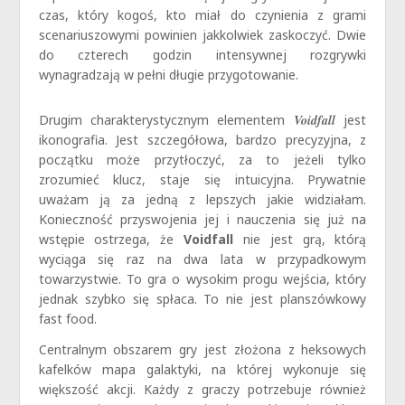
czas, który kogoś, kto miał do czynienia z grami
scenariuszowymi powinien jakkolwiek zaskoczyć. Dwie
do czterech godzin intensywnej rozgrywki
wynagradzają w pełni długie przygotowanie.
Drugim charakterystycznym elementem
Voidfall
jest
ikonografia. Jest szczegółowa, bardzo precyzyjna, z
początku może przytłoczyć, za to jeżeli tylko
zrozumieć klucz, staje się intuicyjna. Prywatnie
uważam ją za jedną z lepszych jakie widziałam.
Konieczność przyswojenia jej i nauczenia się już na
wstępie ostrzega, że
Voidfall
nie jest grą, którą
wyciąga się raz na dwa lata w przypadkowym
towarzystwie. To gra o wysokim progu wejścia, który
jednak szybko się spłaca. To nie jest planszówkowy
fast food.
Centralnym obszarem gry jest złożona z heksowych
kafelków mapa galaktyki, na której wykonuje się
większość akcji. Każdy z graczy potrzebuje również