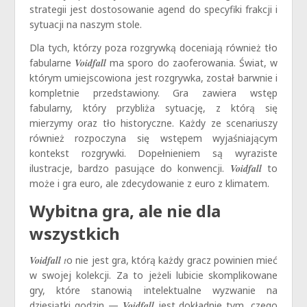
strategii jest dostosowanie agend do specyfiki frakcji i
sytuacji na naszym stole.
Dla tych, którzy poza rozgrywką doceniają również tło
fabularne
Voidfall
ma sporo do zaoferowania. Świat, w
którym umiejscowiona jest rozgrywka, został barwnie i
kompletnie przedstawiony. Gra zawiera wstęp
fabularny, który przybliża sytuację, z którą się
mierzymy oraz tło historyczne. Każdy ze scenariuszy
również rozpoczyna się wstępem wyjaśniającym
kontekst rozgrywki. Dopełnieniem są wyraziste
ilustracje, bardzo pasujące do konwencji.
Voidfall
to
może i gra euro, ale zdecydowanie z euro z klimatem.
Wybitna gra, ale nie dla
wszystkich
Voidfall
t
o nie jest gra, którą każdy gracz powinien mieć
w swojej kolekcji. Za to jeżeli lubicie skomplikowane
gry, które stanowią intelektualne wyzwanie na
dziesiątki godzin —
Voidfall
jest dokładnie tym, czego