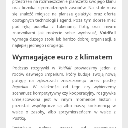
przestrzeń na rozmieszczenie planszetki swojego klanu
oraz licznika zgromadzonych zasobów. Na stole musi
się znaleźć miejsce na planszę galaktyki oraz ofertę
dostępnych technologii i agend. Poza tym dobrze mieć
pod ręką pudełka z tokenami, flotą, oraz innymi
znacznikami. Jak możecie sobie wyobrazić,
Voidfall
wymaga dużego stołu lub bardzo dobrej organizacji, a
najlepiej jednego i drugiego.
Wymagające euro z klimatem
Podczas rozgrywki w
Voidfall
prowadzimy jeden z
rodów dawnego Imperium, który buduje swoją nową
potęgę na zgliszczach zniszczonego przez pustkę
Imperium
. W zależności od tego czy wybierzemy
scenariusz kompetytywny czy kooperacyjny, rozgrywka
umiejscowiona jest w innym momencie historii i
pozostali współgracze są albo naszą konkurencją w
walce o zasoby, albo sprzymierzeńcem w walce z
Pustką.
Instrukcja poleca zacząć od scenariuszy