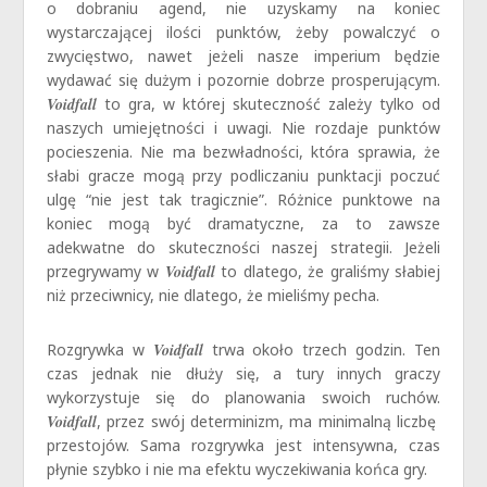
o dobraniu agend, nie uzyskamy na koniec
wystarczającej ilości punktów, żeby powalczyć o
zwycięstwo, nawet jeżeli nasze imperium będzie
wydawać się dużym i pozornie dobrze prosperującym.
Voidfall
to gra, w której skuteczność zależy tylko od
naszych umiejętności i uwagi. Nie rozdaje punktów
pocieszenia. Nie ma bezwładności, która sprawia, że
słabi gracze mogą przy podliczaniu punktacji poczuć
ulgę “nie jest tak tragicznie”. Różnice punktowe na
koniec mogą być dramatyczne, za to zawsze
adekwatne do skuteczności naszej strategii. Jeżeli
przegrywamy w
Voidfall
to dlatego, że graliśmy słabiej
niż przeciwnicy, nie dlatego, że mieliśmy pecha.
Rozgrywka w
Voidfall
trwa około trzech godzin. Ten
czas jednak nie dłuży się, a tury innych graczy
wykorzystuje się do planowania swoich ruchów.
Voidfall
, przez swój determinizm, ma minimalną liczbę
przestojów. Sama rozgrywka jest intensywna, czas
płynie szybko i nie ma efektu wyczekiwania końca gry.