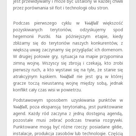
jest przewidywalny i może być ustalony w każdej chwili
przez porównania sił flot i technologii obu stron.
Podczas pierwszego cyklu w
Voidfall
większość
pozyskiwanych terytoriów, odzyskujemy spod
hegemonii Pustki. Na późniejszym etapie, kiedy
zbliżamy się do terytoriów naszych konkurentów, z
większą uwag zaczynamy się przyglądać ich domenom.
W drugiej połowie gry, sytuacja na mapie przypomina
zimną wojnę. Wszyscy się zbroją i czekają, kto zrobi
pierwszy ruch, a kto wystawi się na tyle, że stanie się
atrakcyjnym kąskiem.
Voidfall
nie jest grą w której
gracze toczą nieustanną wojnę między sobą, jednak
konflikt cały czas wisi w powietrzu.
Podstawowym sposobem uzyskiwania punktów w
Voidfall
, poza ekspansją terytorialną, jest punktowanie
agend. Każdy ród zaczyna z jedną dostępną agendą,
pozostałe musi zebrać podczas trwania rozgrywki.
Punktowane mogą być różne rzeczy: posiadane gildie,
instalacje, produkcja zasobów lub technologie. Częścią