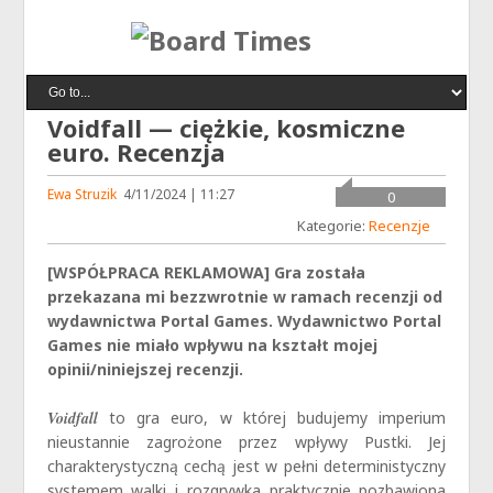
Voidfall — ciężkie, kosmiczne
euro. Recenzja
Ewa Struzik
4/11/2024 | 11:27
0
Kategorie:
Recenzje
[WSPÓŁPRACA REKLAMOWA] Gra została
przekazana mi bezzwrotnie w ramach recenzji od
wydawnictwa Portal Games. Wydawnictwo Portal
Games nie miało wpływu na kształt mojej
opinii/niniejszej recenzji.
Voidfall
to gra euro, w której budujemy imperium
nieustannie zagrożone przez wpływy Pustki. Jej
charakterystyczną cechą jest w pełni deterministyczny
systemem walki i rozgrywka praktycznie pozbawiona