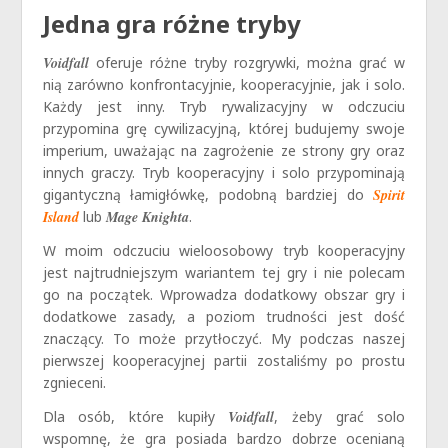
Jedna gra różne tryby
Voidfall
oferuje różne tryby rozgrywki, można grać w
nią zarówno konfrontacyjnie, kooperacyjnie, jak i solo.
Każdy jest inny. Tryb rywalizacyjny w odczuciu
przypomina grę cywilizacyjną, której budujemy swoje
imperium, uważając na zagrożenie ze strony gry oraz
innych graczy. Tryb kooperacyjny i solo przypominają
gigantyczną łamigłówkę, podobną bardziej do
Spirit
Island
lub
Mage Knighta
.
W moim odczuciu wieloosobowy tryb kooperacyjny
jest najtrudniejszym wariantem tej gry i nie polecam
go na początek. Wprowadza dodatkowy obszar gry i
dodatkowe zasady, a poziom trudności jest dość
znaczący. To może przytłoczyć. My podczas naszej
pierwszej kooperacyjnej partii zostaliśmy po prostu
zgnieceni.
Dla osób, które kupiły
Voidfall
, żeby grać solo
wspomnę, że gra posiada bardzo dobrze ocenianą