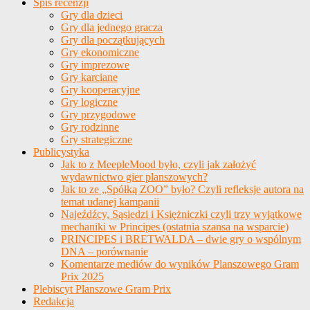
Spis recenzji
Gry dla dzieci
Gry dla jednego gracza
Gry dla początkujących
Gry ekonomiczne
Gry imprezowe
Gry karciane
Gry kooperacyjne
Gry logiczne
Gry przygodowe
Gry rodzinne
Gry strategiczne
Publicystyka
Jak to z MeepleMood było, czyli jak założyć
wydawnictwo gier planszowych?
Jak to ze „Spółką ZOO” było? Czyli refleksje autora na
temat udanej kampanii
Najeźdźcy, Sąsiedzi i Księżniczki czyli trzy wyjątkowe
mechaniki w Principes (ostatnia szansa na wsparcie)
PRINCIPES i BRETWALDA – dwie gry o wspólnym
DNA – porównanie
Komentarze mediów do wyników Planszowego Gram
Prix 2025
Plebiscyt Planszowe Gram Prix
Redakcja