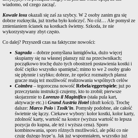
wiadomo, od czego zacząć.
Kowale losu
okazali się zaś za szybcy. W 2 osoby zanim gra się
dobrze rozkręciła, już trzeba było kończyć. No cóż… Ale pomysł ze
zmienianiem ścianek na kostkach świetny. Szkoda, że nie
wykorzystywany zbyt często.
Co dalej? Przyszedł czas na faktyczne nowości:
Sagrada
– dobrze pomyślana łamigłówka, dużo więcej
skupiamy się na własnej planszy niż na przeciwnikach;
początkowo trochę dużo tych obostrzeń postawienia kostki i
dość ciężko wszystko spamiętać; mimo to we 2 osoby grało
się płynnie i szybko; dobrze, że oprócz rozmaitych plansz
gracze mają też możliwość realizowania wspólnych celów
Coimbra
– tegoroczna nowość
Rebela
/
eggertspiele
; już po
przeczytaniu instrukcji czujemy, kto to zrobił; pierwsze
skojarzenie to
Lorenzo il Maginifico
(stała pula kart,
aktywacje etc.) i
Grand Austria Hotel
(draft kości). Trochę
dalsze:
Marco Polo
i
Tzolk’in
. Pomysły podobne, ale całość
świetnie się łączy. Ciekawe wybory: kolor kostki, kolor karty,
zdolność karty, wartość na kostce (wyższa wartość to lepsza
pozycja do kupna, ale też i wyższa cena). Sporo
kombinowania, sporo różnych możliwości, ale póki co nie
czuję dużego hype’u. Jak już wspomniałem, wszystko już