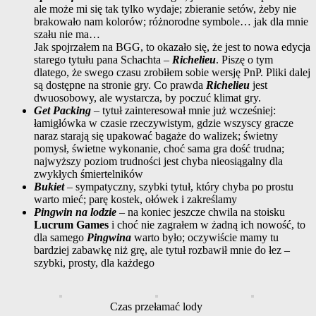
ale może mi się tak tylko wydaje; zbieranie setów, żeby nie
brakowało nam kolorów; różnorodne symbole… jak dla mnie
szału nie ma…
Jak spojrzałem na BGG, to okazało się, że jest to nowa edycja
starego tytułu pana Schachta –
Richelieu
. Piszę o tym
dlatego, że swego czasu zrobiłem sobie wersję PnP. Pliki dalej
są dostępne na stronie gry. Co prawda
Richelieu
jest
dwuosobowy, ale wystarcza, by poczuć klimat gry.
Get Packing
– tytuł zainteresował mnie już wcześniej:
łamigłówka w czasie rzeczywistym, gdzie wszyscy gracze
naraz starają się upakować bagaże do walizek; świetny
pomysł, świetne wykonanie, choć sama gra dość trudna;
najwyższy poziom trudności jest chyba nieosiągalny dla
zwykłych śmiertelników
Bukiet
– sympatyczny, szybki tytuł, który chyba po prostu
warto mieć; parę kostek, ołówek i zakreślamy
Pingwin na lodzie
– na koniec jeszcze chwila na stoisku
Lucrum Games
i choć nie zagrałem w żadną ich nowość, to
dla samego
Pingwina
warto było; oczywiście mamy tu
bardziej zabawkę niż grę, ale tytuł rozbawił mnie do łez –
szybki, prosty, dla każdego
Czas przełamać lody