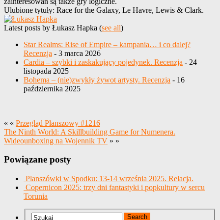
zainteresowań są także gry logiczne.
Ulubione tytuły: Race for the Galaxy, Le Havre, Lewis & Clark.
Latest posts by Łukasz Hapka
(
see all
)
Star Realms: Rise of Empire – kampania… i co dalej?
Recenzja
- 3 marca 2026
Cardia – szybki i zaskakujący pojedynek. Recenzja
- 24
listopada 2025
Bohema – (nie)zwykły żywot artysty. Recenzja
- 16
października 2025
« «
Przegląd Planszowy #1216
The Ninth World: A Skillbuilding Game for Numenera.
Wideounboxing na Wojennik TV
» »
Powiązane posty
Planszówki w Spodku: 13-14 września 2025. Relacja.
Copernicon 2025: trzy dni fantastyki i popkultury w sercu
Torunia