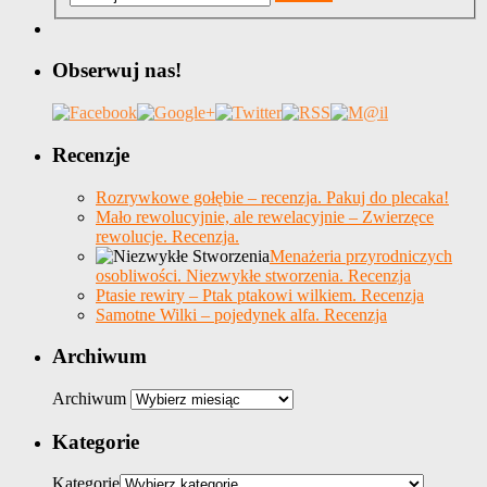
Obserwuj nas!
Recenzje
Rozrywkowe gołębie – recenzja. Pakuj do plecaka!
Mało rewolucyjnie, ale rewelacyjnie – Zwierzęce
rewolucje. Recenzja.
Menażeria przyrodniczych
osobliwości. Niezwykłe stworzenia. Recenzja
Ptasie rewiry – Ptak ptakowi wilkiem. Recenzja
Samotne Wilki – pojedynek alfa. Recenzja
Archiwum
Archiwum
Kategorie
Kategorie