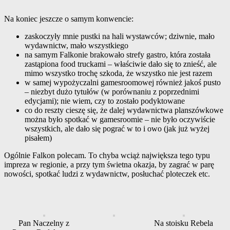
Na koniec jeszcze o samym konwencie:
zaskoczyły mnie pustki na hali wystawców; dziwnie, mało
wydawnictw, mało wszystkiego
na samym Falkonie brakowało strefy gastro, która została
zastąpiona food truckami – właściwie dało się to znieść, ale
mimo wszystko trochę szkoda, że wszystko nie jest razem
w samej wypożyczalni gamesroomowej również jakoś pusto
– niezbyt dużo tytułów (w porównaniu z poprzednimi
edycjami); nie wiem, czy to zostało podyktowane
co do reszty cieszę się, że dalej wydawnictwa planszówkowe
można było spotkać w gamesroomie – nie było oczywiście
wszystkich, ale dało się pograć w to i owo (jak już wyżej
pisałem)
Ogólnie Falkon polecam. To chyba wciąż największa tego typu
impreza w regionie, a przy tym świetna okazja, by zagrać w parę
nowości, spotkać ludzi z wydawnictw, posłuchać ploteczek etc.
Pan Naczelny z
Na stoisku Rebela