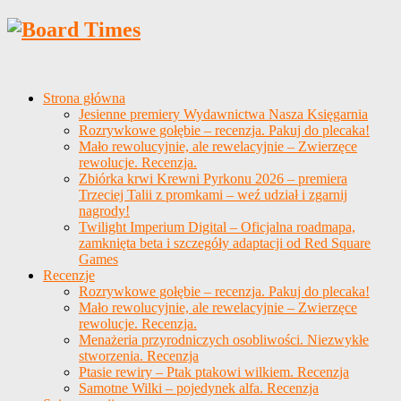
Strona główna
Jesienne premiery Wydawnictwa Nasza Księgarnia
Rozrywkowe gołębie – recenzja. Pakuj do plecaka!
Mało rewolucyjnie, ale rewelacyjnie – Zwierzęce
rewolucje. Recenzja.
Zbiórka krwi Krewni Pyrkonu 2026 – premiera
Trzeciej Talii z promkami – weź udział i zgarnij
nagrody!
Twilight Imperium Digital – Oficjalna roadmapa,
zamknięta beta i szczegóły adaptacji od Red Square
Games
Recenzje
Rozrywkowe gołębie – recenzja. Pakuj do plecaka!
Mało rewolucyjnie, ale rewelacyjnie – Zwierzęce
rewolucje. Recenzja.
Menażeria przyrodniczych osobliwości. Niezwykłe
stworzenia. Recenzja
Ptasie rewiry – Ptak ptakowi wilkiem. Recenzja
Samotne Wilki – pojedynek alfa. Recenzja