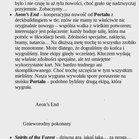
było i nie czuję tu aż tylu nowości, choć grało się nadzwyczaj
przyjemnie. Zobaczymy…
Aeon’s End
– kooperacyjna nowość od
Portalu
z
deckbuildingiem w tle; znów nie mamy tu właściwie nic
oryginalnie nowego – wspólna walka z wielkim potworem;
interesujące jest połączenie: każdy buduje talię, która ma
pomóc w likwidacji bestii. Zdolności specjalne, zaklęcia,
bramy, natarcia… Na dłuższą metę trochę to wszystko zrobiło
się monotonne. Może dlatego, że dograliśmy do końca i
wygraliśmy. Inne ekipy ginęły wcześniej. Kluczem wydają
się właśnie zdolności specjalne, ale też umiejętne
wykorzystanie kart. Nic bardzo trudnego ani
skomplikowanego. Choć trochę szczęścia w tym wszystkim
mieliśmy. Nasza wygrana wywołała spore poruszenie na
stoisku
Portalu
– podobno byliśmy drugą ekipą, która
wygrała.
Aeon’s End
Gnieworodny pokonany
Spirits of the Forest
– dziwna gra, jakaś taka… za prosta…