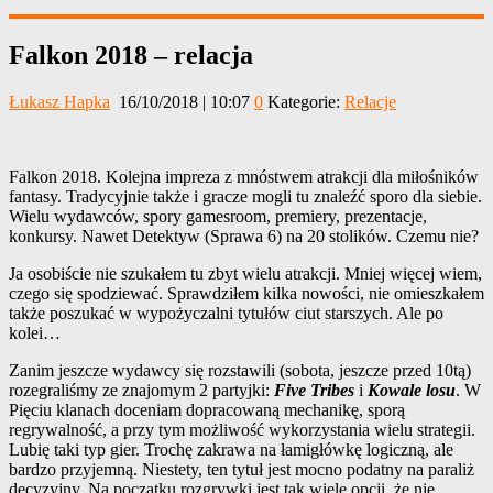
Falkon 2018 – relacja
Łukasz Hapka
16/10/2018 | 10:07
0
Kategorie:
Relacje
Falkon 2018. Kolejna impreza z mnóstwem atrakcji dla miłośników
fantasy. Tradycyjnie także i gracze mogli tu znaleźć sporo dla siebie.
Wielu wydawców, spory gamesroom, premiery, prezentacje,
konkursy. Nawet Detektyw (Sprawa 6) na 20 stolików. Czemu nie?
Ja osobiście nie szukałem tu zbyt wielu atrakcji. Mniej więcej wiem,
czego się spodziewać. Sprawdziłem kilka nowości, nie omieszkałem
także poszukać w wypożyczalni tytułów ciut starszych. Ale po
kolei…
Zanim jeszcze wydawcy się rozstawili (sobota, jeszcze przed 10tą)
rozegraliśmy ze znajomym 2 partyjki:
Five Tribes
i
Kowale losu
. W
Pięciu klanach doceniam dopracowaną mechanikę, sporą
regrywalność, a przy tym możliwość wykorzystania wielu strategii.
Lubię taki typ gier. Trochę zakrawa na łamigłówkę logiczną, ale
bardzo przyjemną. Niestety, ten tytuł jest mocno podatny na paraliż
decyzyjny. Na początku rozgrywki jest tak wiele opcji, że nie