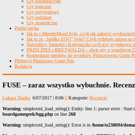
Gry kooperacyjne
Gry logiczne
Gry przygodowe
Gry rodzinne
Gry strategiczne
Publicystyka
Jak to z MeepleMood było, czyli jak założyć wydawnic
Jak to ze „Spółką ZOO” było? Czyli refleksje autora na 
Najeźdźcy, Sąsiedzi i Księżniczki czyli trzy wyjątkowe m
PRINCIPES i BRETWALDA – dwie gry o wspólnym D
Komentarze mediów do wyników Planszowego Gram Pr
Plebiscyt Planszowe Gram Prix
Redakcja
FUSE – zaraz wszystko wybuchnie. Recenz
Łukasz Hapka
6/07/2017 | 8:06
0
Kategorie:
Recenzje
Warning
: simplexml_load_string(): Entity: line 1: parser error : Start
boardgamegeek/bgg.php
on line
268
Warning
: simplexml_load_string(): Error is in
/home/u238694/domai