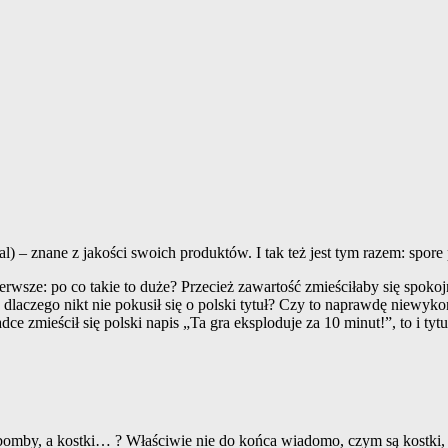
) – znane z jakości swoich produktów. I tak też jest tym razem: spor
pierwsze: po co takie to duże? Przecież zawartość zmieściłaby się spoko
laczego nikt nie pokusił się o polski tytuł? Czy to naprawdę niewykon
dce zmieścił się polski napis „Ta gra eksploduje za 10 minut!”, to i t
to bomby, a kostki… ? Właściwie nie do końca wiadomo, czym są kostki