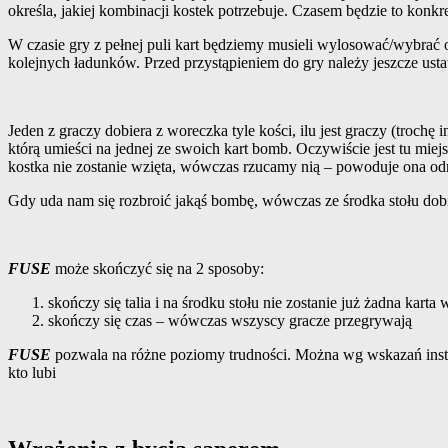
określa, jakiej kombinacji kostek potrzebuje. Czasem będzie to kon
W czasie gry z pełnej puli kart będziemy musieli wylosować/wybrać 
kolejnych ładunków. Przed przystąpieniem do gry należy jeszcze usta
Jeden z graczy dobiera z woreczka tyle kości, ilu jest graczy (troch
którą umieści na jednej ze swoich kart bomb. Oczywiście jest tu miejsc
kostka nie zostanie wzięta, wówczas rzucamy nią – powoduje ona odrz
Gdy uda nam się rozbroić jakąś bombę, wówczas ze środka stołu dobi
FUSE
może skończyć się na 2 sposoby:
skończy się talia i na środku stołu nie zostanie już żadna ka
skończy się czas – wówczas wszyscy gracze przegrywają
FUSE
pozwala na różne poziomy trudności. Można wg wskazań instru
kto lubi