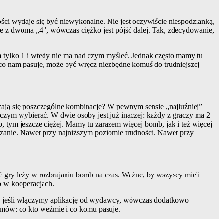
ci wydaje się być niewykonalne. Nie jest oczywiście niespodzianką,
ie z dwoma „4”, wówczas ciężko jest pójść dalej. Tak, zdecydowanie,
 tylko 1 i wtedy nie ma nad czym myśleć. Jednak często mamy tu
 co nam pasuje, może być wręcz niezbędne komuś do trudniejszej
dzają się poszczególne kombinacje? W pewnym sensie „najluźniej”
czym wybierać. W dwie osoby jest już inaczej: każdy z graczy ma 2
b, tym jeszcze ciężej. Mamy tu zarazem więcej bomb, jak i też więcej
ieszanie. Nawet przy najniższym poziomie trudności. Nawet przy
 gry leży w rozbrajaniu bomb na czas. Ważne, by wszyscy mieli
to w kooperacjach.
o, jeśli włączymy aplikację od wydawcy, wówczas dodatkowo
ozmów: co kto weźmie i co komu pasuje.