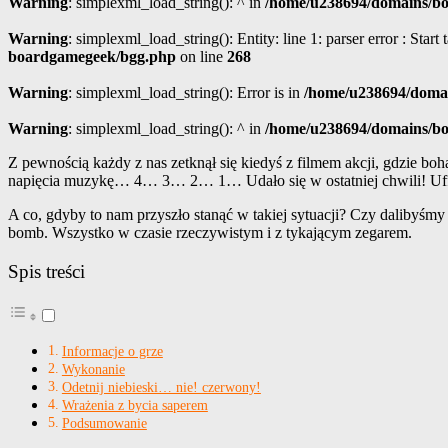
Warning
: simplexml_load_string(): ^ in
/home/u238694/domains/boa
Warning
: simplexml_load_string(): Entity: line 1: parser error : Start
boardgamegeek/bgg.php
on line
268
Warning
: simplexml_load_string(): Error is in
/home/u238694/domai
Warning
: simplexml_load_string(): ^ in
/home/u238694/domains/boa
Z pewnością każdy z nas zetknął się kiedyś z filmem akcji, gdzie bo
napięcia muzykę… 4… 3… 2… 1… Udało się w ostatniej chwili! Uff
A co, gdyby to nam przyszło stanąć w takiej sytuacji? Czy dalibyśmy
bomb. Wszystko w czasie rzeczywistym i z tykającym zegarem.
Spis treści
Informacje o grze
Wykonanie
Odetnij niebieski… nie! czerwony!
Wrażenia z bycia saperem
Podsumowanie