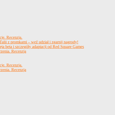
cje. Recenzja.
alii z promkami – weź udział i zgarnij nagrody!
ęta beta i szczegóły adaptacji od Red Square Games
rzenia. Recenzja
cje. Recenzja.
rzenia. Recenzja