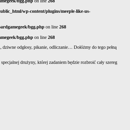
gamegeek/bgg.php
on line
268
blic_html/wp-content/plugins/meeple-like-us-
boardgamegeek/bgg.php
on line
268
gamegeek/bgg.php
on line
268
li, dziwne odgłosy, pikanie, odliczanie… Dołóżmy do tego pełną
ę specjalnej drużyny, której zadaniem będzie rozbroić cały szereg