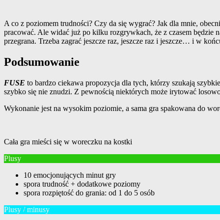
A co z poziomem trudności? Czy da się wygrać? Jak dla mnie, obecni
pracować. Ale widać już po kilku rozgrywkach, że z czasem będzie na
przegrana. Trzeba zagrać jeszcze raz, jeszcze raz i jeszcze… i w koń
Podsumowanie
FUSE
to bardzo ciekawa propozycja dla tych, którzy szukają szybki
szybko się nie znudzi. Z pewnością niektórych może irytować losowoś
Wykonanie jest na wysokim poziomie, a sama gra spakowana do wore
Cała gra mieści się w woreczku na kostki
Plusy
10 emocjonujących minut gry
spora trudność + dodatkowe poziomy
spora rozpiętość do grania: od 1 do 5 osób
Plusy / minusy