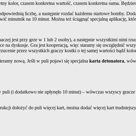
kretny kolor, czasem konkretna wartość, czasem konkretna suma. Będzie
odpowiednią liczbę, a następnie rozdać każdemu startowe bomby. Doda
wić minutnik na 10 minut. Można też ściągnąć specjalną aplikację, kt
ę inaczej jest przy grze w 1 lub 2 osoby), a następnie wszystkimi nimi
e na dyskusje. Gra jest kooperacją, więc staramy się uwzględnić wszystk
ucenie przez wszystkich graczy kostki o tej samej wartości bądź kolo
eramy nową. Jeśli w puli pojawi się specjalna
karta detonatora
, wów
rta w puli (i dodatkowo nie upłynęło 10 minut) – wówczas wszyscy grac
kcji dołożyć do puli więcej kart, można dodać więcej kart trudniejsz