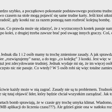
 bardzo szybko, a początkowo pokonanie podstawowego poziomu trudnoś
 czasem na stole mogą pojawić się same trudne karty. Jeśli ktoś utkn
a radość, gdy kostki raz za razem pomogą nam rozbroić kolejną bombę.
zas. Co prawda może się zdarzyć, że z wyrzuconych kostek pasuje nam
o kolei, z drugiej trzeba zawsze brać pod uwagę innych graczy. Coś,
 Jednak dla 1 i 2 osób mamy tu trochę zmienione zasady. A jak spraw
 „rozwiązujemy” naraz, a do tego „co kolejkę” 3 kostki. Jest więc w 
uż jest zdecydowanie trudniej. Jednak wydaje mi się, że im więcej osó
u często nic nie pasuje. Co wtedy? W 5 osób robi się więc totalne zam
iwie każdy może w nią zagrać. Zasady nie są tu problemem. Trudność
ę tutaj objawić lider, który będzie chciał wszystkim zarządzać. Jak 
kartach bomb sprawiają, że w czasie gry trochę umyka klimat. Wiadom
MB aplikacji do liczenia czasu???). Ale gdzieś ginie ona w natłoku r