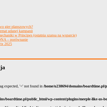
two gier planszowych?
temat udanej kampanii
echaniki w Principes (ostatnia szansa na wsparcie)
NA – porównanie
ix 2025
ja
 tag expected, '<' not found in
/home/u238694/domains/boardtime.pl/pu
ns/boardtime.pl/public_html/wp-content/plugins/meeple-like-us-