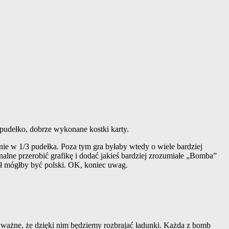
e pudełko, dobrze wykonane kostki karty.
jnie w 1/3 pudełka. Poza tym gra byłaby wtedy o wiele bardziej
alne przerobić grafikę i dodać jakieś bardziej zrozumiałe „Bomba”
ytuł mógłby być polski. OK, koniec uwag.
, ważne, że dzięki nim będziemy rozbrajać ładunki. Każda z bomb