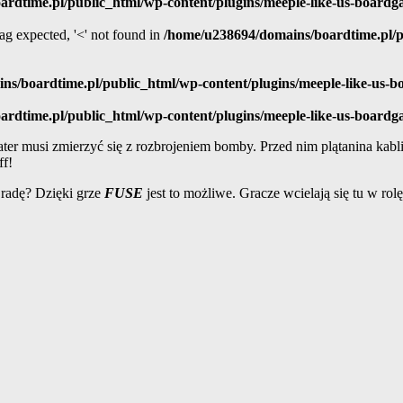
rdtime.pl/public_html/wp-content/plugins/meeple-like-us-board
 tag expected, '<' not found in
/home/u238694/domains/boardtime.pl/pu
ns/boardtime.pl/public_html/wp-content/plugins/meeple-like-us-
rdtime.pl/public_html/wp-content/plugins/meeple-like-us-board
hater musi zmierzyć się z rozbrojeniem bomby. Przed nim plątanina kab
f!
 radę? Dzięki grze
FUSE
jest to możliwe. Gracze wcielają się tu w rol