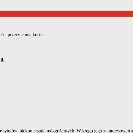
ści przerzucania kostek
ji.
e tytułów, niekoniecznie mózgożernych. W kręgu jego zainteresowań są