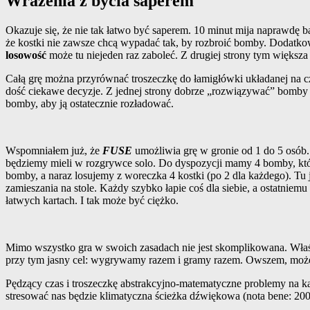
Wrażenia z bycia saperem
Okazuje się, że nie tak łatwo być saperem. 10 minut mija naprawdę
że kostki nie zawsze chcą wypadać tak, by rozbroić bomby. Dodatkowo
losowość
może tu niejeden raz zaboleć. Z drugiej strony tym większ
Całą grę można przyrównać troszeczkę do łamigłówki układanej na c
dość ciekawe decyzje. Z jednej strony dobrze „rozwiązywać” bomby p
bomby, aby ją ostatecznie rozładować.
Wspomniałem już, że
FUSE
umożliwia grę w gronie od 1 do 5 osób.
będziemy mieli w rozgrywce solo. Do dyspozycji mamy 4 bomby, które
bomby, a naraz losujemy z woreczka 4 kostki (po 2 dla każdego). Tu j
zamieszania na stole. Każdy szybko łapie coś dla siebie, a ostatniem
łatwych kartach. I tak może być ciężko.
Mimo wszystko gra w swoich zasadach nie jest skomplikowana. Właśc
przy tym jasny cel: wygrywamy razem i gramy razem. Owszem, może si
Pędzący czas i troszeczkę abstrakcyjno-matematyczne problemy na 
stresować nas będzie klimatyczna ścieżka dźwiękowa (nota bene: 200