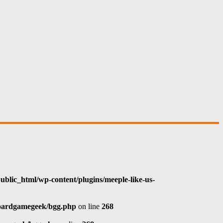
blic_html/wp-content/plugins/meeple-like-us-
boardgamegeek/bgg.php
on line
268