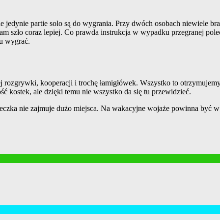
e jedynie partie solo są do wygrania. Przy dwóch osobach niewiele br
m szło coraz lepiej. Co prawda instrukcja w wypadku przegranej poleca
cu wygrać.
ej rozgrywki, kooperacji i trochę łamigłówek. Wszystko to otrzymujemy 
ć kostek, ale dzięki temu nie wszystko da się tu przewidzieć.
czka nie zajmuje dużo miejsca. Na wakacyjne wojaże powinna być w s