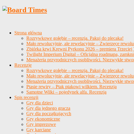
Strona główna
Rozrywkowe gołębie – recenzja. Pakuj do plecaka!
Mało rewolucyjnie, ale rewelacyjnie – Zwierzęce rewolu
Zbiórka krwi Krewni Pyrkonu 2026 – premiera Trzeciej T
Twilight Imperium Digital – Oficjalna roadmapa, zamkni
Menażeria przyrodniczych osobliwości. Niezwykłe stwo
Recenzje
Rozrywkowe gołębie – recenzja. Pakuj do plecaka!
Mało rewolucyjnie, ale rewelacyjnie – Zwierzęce rewolu
Menażeria przyrodniczych osobliwości. Niezwykłe stwo
Ptasie rewiry – Ptak ptakowi wilkiem. Recenzja
Samotne Wilki – pojedynek alfa. Recenzja
Spis recenzji
Gry dla dzieci
Gry dla jednego gracza
Gry dla początkujących
Gry ekonomiczne
Gry imprezowe
Gry karciane