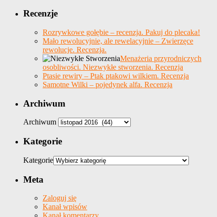
Recenzje
Rozrywkowe gołębie – recenzja. Pakuj do plecaka!
Mało rewolucyjnie, ale rewelacyjnie – Zwierzęce
rewolucje. Recenzja.
Menażeria przyrodniczych
osobliwości. Niezwykłe stworzenia. Recenzja
Ptasie rewiry – Ptak ptakowi wilkiem. Recenzja
Samotne Wilki – pojedynek alfa. Recenzja
Archiwum
Archiwum
Kategorie
Kategorie
Meta
Zaloguj się
Kanał wpisów
Kanał komentarzy