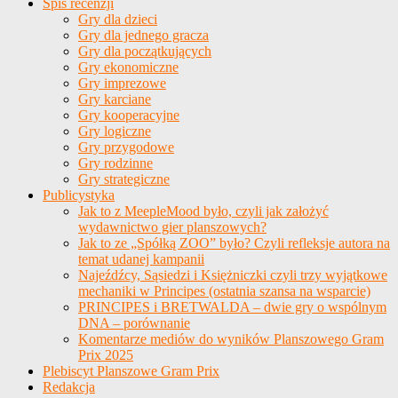
Spis recenzji
Gry dla dzieci
Gry dla jednego gracza
Gry dla początkujących
Gry ekonomiczne
Gry imprezowe
Gry karciane
Gry kooperacyjne
Gry logiczne
Gry przygodowe
Gry rodzinne
Gry strategiczne
Publicystyka
Jak to z MeepleMood było, czyli jak założyć
wydawnictwo gier planszowych?
Jak to ze „Spółką ZOO” było? Czyli refleksje autora na
temat udanej kampanii
Najeźdźcy, Sąsiedzi i Księżniczki czyli trzy wyjątkowe
mechaniki w Principes (ostatnia szansa na wsparcie)
PRINCIPES i BRETWALDA – dwie gry o wspólnym
DNA – porównanie
Komentarze mediów do wyników Planszowego Gram
Prix 2025
Plebiscyt Planszowe Gram Prix
Redakcja