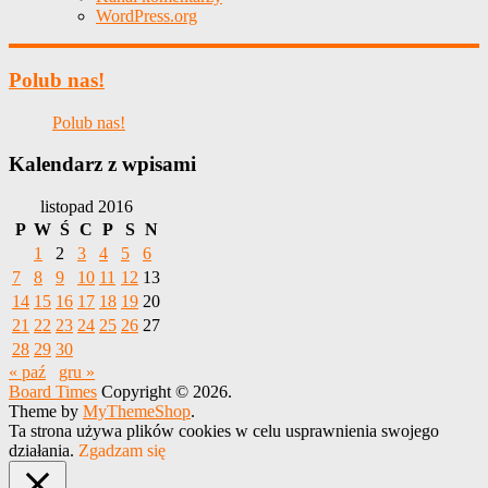
WordPress.org
Polub nas!
Polub nas!
Kalendarz z wpisami
listopad 2016
P
W
Ś
C
P
S
N
1
2
3
4
5
6
7
8
9
10
11
12
13
14
15
16
17
18
19
20
21
22
23
24
25
26
27
28
29
30
« paź
gru »
Board Times
Copyright © 2026.
Theme by
MyThemeShop
.
Ta strona używa plików cookies w celu usprawnienia swojego
działania.
Zgadzam się