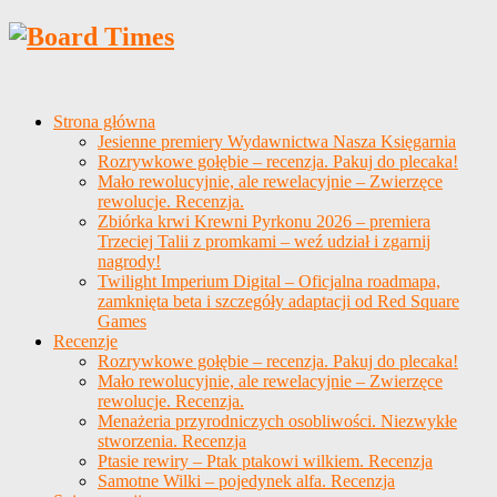
Strona główna
Jesienne premiery Wydawnictwa Nasza Księgarnia
Rozrywkowe gołębie – recenzja. Pakuj do plecaka!
Mało rewolucyjnie, ale rewelacyjnie – Zwierzęce
rewolucje. Recenzja.
Zbiórka krwi Krewni Pyrkonu 2026 – premiera
Trzeciej Talii z promkami – weź udział i zgarnij
nagrody!
Twilight Imperium Digital – Oficjalna roadmapa,
zamknięta beta i szczegóły adaptacji od Red Square
Games
Recenzje
Rozrywkowe gołębie – recenzja. Pakuj do plecaka!
Mało rewolucyjnie, ale rewelacyjnie – Zwierzęce
rewolucje. Recenzja.
Menażeria przyrodniczych osobliwości. Niezwykłe
stworzenia. Recenzja
Ptasie rewiry – Ptak ptakowi wilkiem. Recenzja
Samotne Wilki – pojedynek alfa. Recenzja