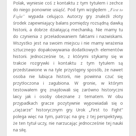
Polak, wyniesie coś z kontaktu z tym tytułem i zechce
do niego ponownie usiąść. Pod tym względem
„First to
Fight”
wypada celująco. Autorzy gry znaleźli złoty
środek zapewniający balans pomiędzy rozsądną dawką
historii, a dobrze działającą mechaniką. Nie mamy tu
do czynienia z przeładowaniem faktami i nazwiskami.
Wszystko jest na swoim miejscu i nie mamy wrażenia
sztucznego dopakowywania dodatkowych elementów
historii. Jednocześnie te, z którymi stykamy się w
trakcie rozgrywki i kontaktu z tym tytułem są
przedstawione w na tyle przystępny sposób, że nawet
osoba nie lubiąca historii, nie powinna czuć się
przytłoczona i zagubiona. W gronie, w którym
testowałem grę znajdowali się zarówno historyczni
laicy jak i osoby obeznane z tematem. W obu
przypadkach gracze pozytywnie wypowiadali się o
„ciężarze” historycznym gry. Urok „First to Fight”
polega więc na tym, patrząc na grę z tej perspektywy,
że ten tytuł uczy, nie narzucając jednocześnie tej nauki
na siłę.