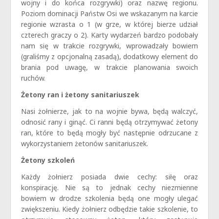
wojny i do końca rozgrywki) oraz nazwę regionu.
Poziom dominacji Państw Osi we wskazanym na karcie
regionie wzrasta o 1 (w grze, w której bierze udział
czterech graczy o 2). Karty wydarzeń bardzo podobały
nam się w trakcie rozgrywki, wprowadzały bowiem
(graliśmy z opcjonalną zasadą), dodatkowy element do
brania pod uwagę, w trakcie planowania swoich
ruchów.
Żetony ran i żetony sanitariuszek
Nasi żołnierze, jak to na wojnie bywa, będą walczyć,
odnosić rany i ginąć. Ci ranni będą otrzymywać żetony
ran, które to będą mogły być następnie odrzucane z
wykorzystaniem żetonów sanitariuszek.
Żetony szkoleń
Każdy żołnierz posiada dwie cechy: siłę oraz
konspirację. Nie są to jednak cechy niezmienne
bowiem w drodze szkolenia będą one mogły ulegać
zwiększeniu. Kiedy żołnierz odbędzie takie szkolenie, to