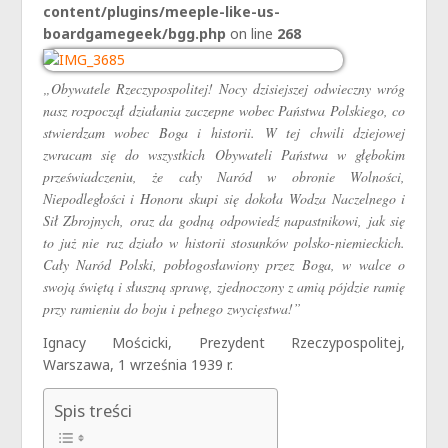
content/plugins/meeple-like-us-
boardgamegeek/bgg.php
on line
268
„Obywatele Rzeczypospolitej! Nocy dzisiejszej odwieczny wróg
nasz rozpoczął działania zaczepne wobec Państwa Polskiego, co
stwierdzam wobec Boga i historii. W tej chwili dziejowej
zwracam się do wszystkich Obywateli Państwa w głębokim
przeświadczeniu, że cały Naród w obronie Wolności,
Niepodległości i Honoru skupi się dokoła Wodza Naczelnego i
Sił Zbrojnych, oraz da godną odpowiedź napastnikowi, jak się
to już nie raz działo w historii stosunków polsko-niemieckich.
Cały Naród Polski, pobłogosławiony przez Boga, w walce o
swoją świętą i słuszną sprawę, zjednoczony z amią pójdzie ramię
przy ramieniu do boju i pełnego zwycięstwa!”
Ignacy Mościcki, Prezydent Rzeczypospolitej,
Warszawa, 1 września 1939 r.
Spis treści