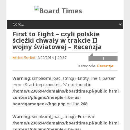
First to Fight – czyli polskie
ścieżki chwały w trakcie II
wojny światowej – Recenzja
Michel Sorbet
4/09/2014 | 20:37
1
Kategorie:
Recenzje
Warning
: simplexml_load_string(): Entity: line 1: parser
error : Start tag expected, '<' not found in
/home/u238694/domains/boardtime.pl/public_html/wp-
content/plugins/meeple-like-us-
boardgamegeek/bgg.php
on line
268
Warning
: simplexml_load_string(): Error is in
/home/u238694/domains/boardtime.pl/public_html/wp-
content/plugins/meeple-like-us-