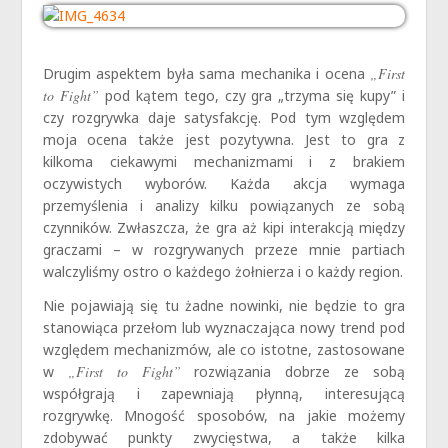
Drugim aspektem była sama mechanika i ocena
„First
to Fight”
pod kątem tego, czy gra „trzyma się kupy” i
czy rozgrywka daje satysfakcję. Pod tym względem
moja ocena także jest pozytywna. Jest to gra z
kilkoma ciekawymi mechanizmami i z brakiem
oczywistych wyborów. Każda akcja wymaga
przemyślenia i analizy kilku powiązanych ze sobą
czynników. Zwłaszcza, że gra aż kipi interakcją między
graczami – w rozgrywanych przeze mnie partiach
walczyliśmy ostro o każdego żołnierza i o każdy region.
Nie pojawiają się tu żadne nowinki, nie będzie to gra
stanowiąca przełom lub wyznaczająca nowy trend pod
względem mechanizmów, ale co istotne, zastosowane
w
„First to Fight”
rozwiązania dobrze ze sobą
współgrają i zapewniają płynną, interesującą
rozgrywkę. Mnogość sposobów, na jakie możemy
zdobywać punkty zwycięstwa, a także kilka