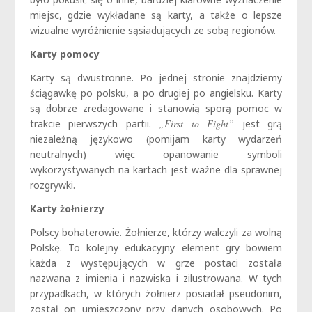
miejsc, gdzie wykładane są karty, a także o lepsze
wizualne wyróżnienie sąsiadujących ze sobą regionów.
Karty pomocy
Karty są dwustronne. Po jednej stronie znajdziemy
ściągawkę po polsku, a po drugiej po angielsku. Karty
są dobrze zredagowane i stanowią sporą pomoc w
trakcie pierwszych partii.
„First to Fight”
jest grą
niezależną językowo (pomijam karty wydarzeń
neutralnych) więc opanowanie symboli
wykorzystywanych na kartach jest ważne dla sprawnej
rozgrywki.
Karty żołnierzy
Polscy bohaterowie. Żołnierze, którzy walczyli za wolną
Polskę. To kolejny edukacyjny element gry bowiem
każda z występujących w grze postaci została
nazwana z imienia i nazwiska i zilustrowana. W tych
przypadkach, w których żołnierz posiadał pseudonim,
został on umieszczony przy danych osobowych. Po