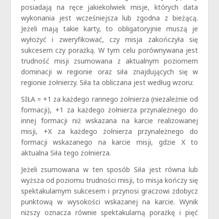
posiadają na ręce jakiekolwiek misje, których data
wykonania jest wcześniejsza lub zgodna z bieżącą.
Jeżeli mają takie karty, to obligatoryjnie muszą je
wyłożyć i zweryfikować, czy misja zakończyła się
sukcesem czy porażką. W tym celu porównywana jest
trudność misji zsumowana z aktualnym poziomem
dominacji w regionie oraz siła znajdujących się w
regionie żołnierzy. Siła ta obliczana jest według wzoru:
SIŁA = +1 za każdego rannego żołnierza (niezależnie od
formacji), +1 za każdego żołnierza przynależnego do
innej formacji niż wskazana na karcie realizowanej
misji, +X za każdego żołnierza przynależnego do
formacji wskazanego na karcie misji, gdzie X to
aktualna Siła tego żołnierza.
Jeżeli zsumowana w ten sposób Siła jest równa lub
wyższa od poziomu trudności misji, to misja kończy się
spektakularnym sukcesem i przynosi graczowi zdobycz
punktową w wysokości wskazanej na karcie. Wynik
niższy oznacza równie spektakularną porażkę i pięć