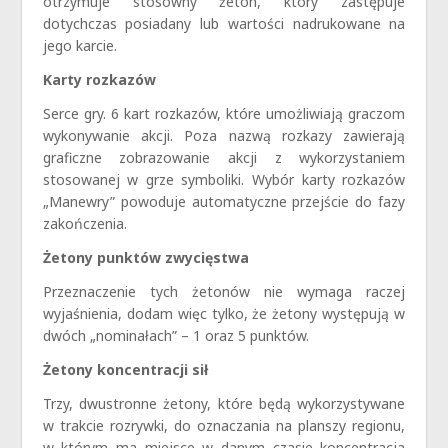
otrzymuje stosowny żeton, który zastępuje
dotychczas posiadany lub wartości nadrukowane na
jego karcie.
Karty rozkazów
Serce gry. 6 kart rozkazów, które umożliwiają graczom
wykonywanie akcji. Poza nazwą rozkazy zawierają
graficzne zobrazowanie akcji z wykorzystaniem
stosowanej w grze symboliki. Wybór karty rozkazów
„Manewry” powoduje automatyczne przejście do fazy
zakończenia.
Żetony punktów zwycięstwa
Przeznaczenie tych żetonów nie wymaga raczej
wyjaśnienia, dodam więc tylko, że żetony występują w
dwóch „nominałach” – 1 oraz 5 punktów.
Żetony koncentracji sił
Trzy, dwustronne żetony, które będą wykorzystywane
w trakcie rozrywki, do oznaczania na planszy regionu,
w którym ma miejsce w danym czasie koncentracja