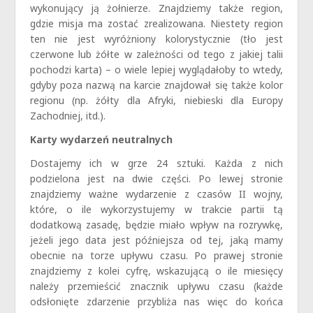
wykonujący ją żołnierze. Znajdziemy także region,
gdzie misja ma zostać zrealizowana. Niestety region
ten nie jest wyróżniony kolorystycznie (tło jest
czerwone lub żółte w zależności od tego z jakiej talii
pochodzi karta) – o wiele lepiej wyglądałoby to wtedy,
gdyby poza nazwą na karcie znajdował się także kolor
regionu (np. żółty dla Afryki, niebieski dla Europy
Zachodniej, itd.).
Karty wydarzeń neutralnych
Dostajemy ich w grze 24 sztuki. Każda z nich
podzielona jest na dwie części. Po lewej stronie
znajdziemy ważne wydarzenie z czasów II wojny,
które, o ile wykorzystujemy w trakcie partii tą
dodatkową zasadę, będzie miało wpływ na rozrywkę,
jeżeli jego data jest późniejsza od tej, jaką mamy
obecnie na torze upływu czasu. Po prawej stronie
znajdziemy z kolei cyfrę, wskazującą o ile miesięcy
należy przemieścić znacznik upływu czasu (każde
odsłonięte zdarzenie przybliża nas więc do końca