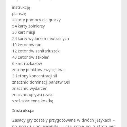
instrukcję
planszę
4 karty pomocy dla graczy
54 karty żołnierzy
30 kart misji
24 karty wydarzeń neutralnych
10 żetonów ran
12 żetonów sanitariuszek
40 żetonów szkoleń
6 kart rozkazów
żetony punktów zwycięstwa
3 żetony koncentracji sił
znaczniki dominacji państw Osi
znaczniki wydarzeń
znacznik upływu czasu
sześciościenną kostkę
Instrukcja
Zasady gry zostały przygotowane w dwóch językach –
po polsku i po angielsku. Liczą sobie po 5 stron per