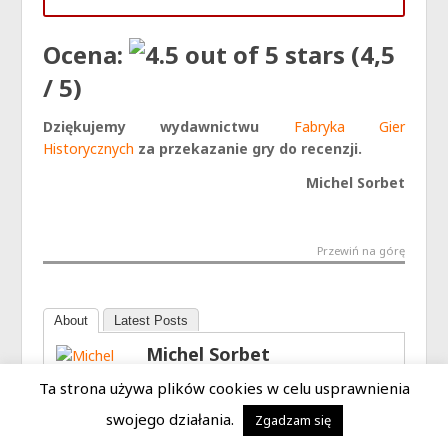
Ocena:
(4,5
/ 5)
Dziękujemy wydawnictwu
Fabryka Gier
Historycznych
za przekazanie gry do recenzji.
Michel Sorbet
Przewiń na górę
About
Latest Posts
Michel Sorbet
Ma dwie Ojczyzny (Polska i Francja),
Ta strona używa plików cookies w celu usprawnienia
ale jedno serce. Przygodę z
Twitter
swojego działania.
Zgadzam się
planszówkami zaczął jeszcze w
czasach gier wydawanych przez Sferę,