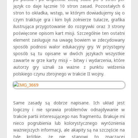
język co daje łącznie 10 stron zasad. Pozostałych 6
stron to okładka, wstęp, w którym dowiadujemy się o
czym traktuje gra i kim byli żołnierze tułacze, grafika
ilustrująca przygotowanie do rozgrywki oraz 3 strony
poświęcone opisom kart misji. Szczególnie ten ostatni
element zasługuje na uwagę bowiem w zdecydowany
sposób podnosi walor edukacyjny gry. W przystępny
sposób są tu opisane w dwóch językach wszystkie
zawarte w grze karty misji – bitwy i wydarzenia, które
autorzy gry uznali za ważne z punktu widzenia
polskiego czynu zbrojnego w trakcie II wojny.
Same zasady są dobrze napisane. Ich układ jest
logiczny i nie sprawia problemów odnajdywanie w
trakcie partii interesującego nas fragmentu. Brakuje mi
nieco pogrubienia lub kolorystycznego wyróżnienia
ważniejszych informacji, ale akapity są na szczęście na
tyle krótkie, że nie stanowi to znaczącej