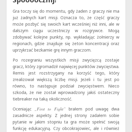
Gra toczy się do momentu, gdy żaden z graczy nie ma
już żadnych kart misji. Oznacza to, że część graczy
może pozbyć się swoich kart wcześniej niż inni, ale w
dalszym ciągu uczestniczy w rozgrywce. Mogą
zdobywać kolejne punkty, np. wykładając żołnierzy w
regionach, gdzie znajduje się żeton koncentracji oraz
uprzykrzać bezkarnie grę innym graczom.
Po rozegraniu wszystkich misji zwycięzcą zostaje
gracz, który zgromadził najwięcej punktów zwycięstwa.
Remis jest rozstrzygany na korzyść tego, który
zrealizował większą liczbę misji. Jeżeli i tu jest po
równo, to następuje podział zwycięstwem. Nieco
szkoda, że nie został wprowadzony jakiś ostateczny
tiebreaker na taką okoliczność.
Oceniając
„First to Fight”
brałem pod uwagę dwa
zasadnicze aspekty. Z jednej strony zadałem sobie
pytanie w jakim stopniu ta gra może spełnić swoją
funkcję edukacyjną. Czy obcokrajowiec, ale i również