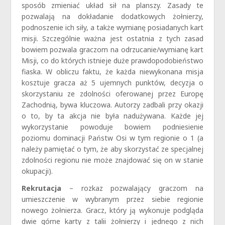
sposób zmieniać układ sił na planszy. Zasady te
pozwalają na dokładanie dodatkowych żołnierzy,
podnoszenie ich siły, a także wymianę posiadanych kart
misji. Szczególnie ważna jest ostatnia z tych zasad
bowiem pozwala graczom na odrzucanie/wymianę kart
Misji, co do których istnieje duże prawdopodobieństwo
fiaska. W obliczu faktu, że każda niewykonana misja
kosztuje gracza aż 5 ujemnych punktów, decyzja o
skorzystaniu ze zdolności oferowanej przez Europę
Zachodnią, bywa kluczowa. Autorzy zadbali przy okazji
o to, by ta akcja nie była nadużywana. Każde jej
wykorzystanie powoduje bowiem podniesienie
poziomu dominacji Państw Osi w tym regionie o 1 (a
należy pamiętać o tym, że aby skorzystać ze specjalnej
zdolności regionu nie może znajdować się on w stanie
okupacji).
Rekrutacja
– rozkaz pozwalający graczom na
umieszczenie w wybranym przez siebie regionie
nowego żołnierza. Gracz, który ją wykonuje podgląda
dwie górne karty z talii żołnierzy i jednego z nich