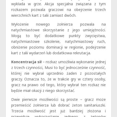
wykłada w grze. Akcja specjalna związana z tym
rozkazem pozwala graczowi na obejrzenie trzech
wierzchnich kart z talii zamiast dwóch.
Wyłożenie nowego żołnierza pozwala na
natychmiastowe skorzystanie z jego umiejętności.
Mogą to być dodatkowe punkty zwycięstwa,
natychmiastowe szkolenie, natychmiastowy ruch,
obniżenie poziomu dominacji w regionie, podejrzenie
kart z talii wydarzeń lub dodatkowa rekrutacja.
Koncentracja sił
– rozkaz umożliwia wykonanie jednej
z trzech czynności, Musi to być jednocześnie czynność,
której nie wybrał uprzednio żaden z pozostałych
graczy. Oznacza to, że w trakcie gry w cztery osoby,
gracz na prawo od tego, który wybrał ten rozkaz nie
będzie miał okazji z niego skorzystać.
Dwie pierwsze możliwości są proste – gracz może
przemieścić żołnierza lub dobrać żeton sanitariuszki.
Trzecia możliwość jest już bardziej złożona i
przewiduje wykorzystanie jednego z żetonów