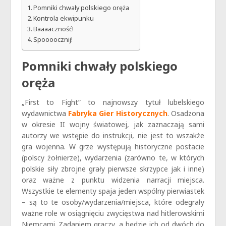
Pomniki chwały polskiego oręża
Kontrola ekwipunku
Baaaaczność!
Spoooocznij!
Pomniki chwały polskiego
oręża
„First to Fight” to najnowszy tytuł lubelskiego
wydawnictwa
Fabryka Gier Historycznych
. Osadzona
w okresie II wojny światowej, jak zaznaczają sami
autorzy we wstępie do instrukcji, nie jest to wszakże
gra wojenna. W grze występują historyczne postacie
(polscy żołnierze), wydarzenia (zarówno te, w których
polskie siły zbrojne grały pierwsze skrzypce jak i inne)
oraz ważne z punktu widzenia narracji miejsca.
Wszystkie te elementy spaja jeden wspólny pierwiastek
– są to te osoby/wydarzenia/miejsca, które odegrały
ważne role w osiągnięciu zwycięstwa nad hitlerowskimi
Niemcami. Zadaniem graczy, a będzie ich od dwóch do