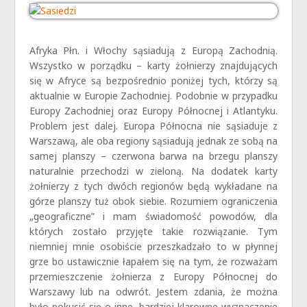
Afryka Płn. i Włochy sąsiadują z Europą Zachodnią.
Wszystko w porządku – karty żołnierzy znajdujących
się w Afryce są bezpośrednio poniżej tych, którzy są
aktualnie w Europie Zachodniej. Podobnie w przypadku
Europy Zachodniej oraz Europy Północnej i Atlantyku.
Problem jest dalej. Europa Północna nie sąsiaduje z
Warszawą, ale oba regiony sąsiadują jednak ze sobą na
samej planszy – czerwona barwa na brzegu planszy
naturalnie przechodzi w zieloną. Na dodatek karty
żołnierzy z tych dwóch regionów będą wykładane na
górze planszy tuż obok siebie. Rozumiem ograniczenia
„geograficzne” i mam świadomość powodów, dla
których zostało przyjęte takie rozwiązanie. Tym
niemniej mnie osobiście przeszkadzało to w płynnej
grze bo ustawicznie łapałem się na tym, że rozważam
przemieszczenie żołnierza z Europy Północnej do
Warszawy lub na odwrót. Jestem zdania, że można
było pokusić się o inne, bardziej klarowne wyznaczenie